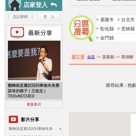
店家登入
忘記密碼
基隆市
台北市
彰化縣
雲林縣
金門縣
全區
>>
苗栗縣
>>
西湖鄉
分區
搜尋結果 : 
翻轉就是嘗試回到事物本身應
該有的樣子 | 王政忠 |
TEDxNCCUED
更多影片
影片分享
翻轉就是嘗試回到事物本身應該有的樣子 | 王政忠 | TEDxNCCUED