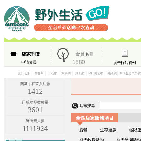
店家刊登
會員名冊
1880
申請會員
廣告行銷範例
│
│
│
│
│
│
│
設計老爹
窩客幫
工程網
家事網
加工網
MIT製造網
修繕網
MIT製造業外
關鍵字在首頁組數
1412
已成功發案數量
店家搜尋
3601
全區店家服務項目
總瀏覽人數
1111924
露營
生存遊戲
極限
觀光牧場活動
觀光果園活動