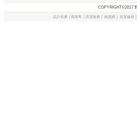
COPYRIGHT©20
設計老爹
│
窩客幫
│
清潔服務
│
維護網
│
房屋修繕