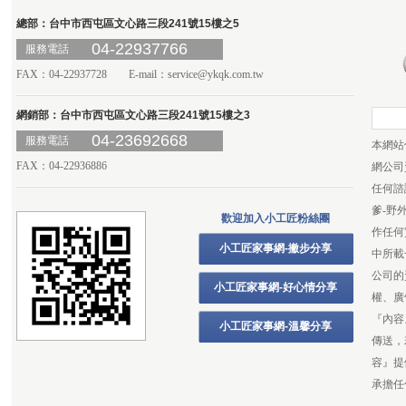
總部：台中市西屯區文心路三段241號15樓之5
04-22937766
服務電話
FAX：04-22937728 E-mail：
service@ykqk.com.tw
網銷部：台中市西屯區文心路三段241號15樓之3
04-23692668
服務電話
本網站
FAX：04-22936886
網公司
任何諮
爹-野
歡迎加入小工匠粉絲團
作任何
小工匠家事網-撇步分享
中所載
公司的
小工匠家事網-好心情分享
權、廣
『內容
小工匠家事網-溫馨分享
傳送，
容』提
承擔任