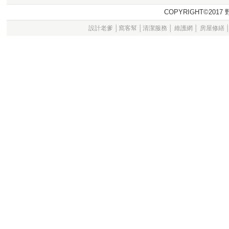
COPYRIGHT©20
設計老爹
│
窩客幫
│
清潔服務
│
維護網
│
房屋修繕