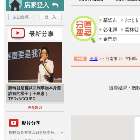
店家登入
忘記密碼
基隆市
台北市
彰化縣
雲林縣
金門縣
全區
>>
台南市
>>
官田區
分區
搜尋結果 : 
翻轉就是嘗試回到事物本身應
該有的樣子 | 王政忠 |
TEDxNCCUED
更多影片
影片分享
翻轉就是嘗試回到事物本身應該有的樣子 | 王政忠 | TEDxNCCUED