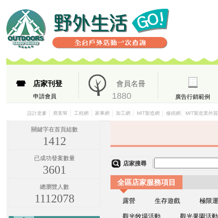
店家刊登
會員名冊
1880
申請會員
廣告行銷範例
│
│
│
│
│
│
│
設計老爹
窩客幫
工程網
家事網
加工網
MIT製造網
修繕網
MIT製造業外
關鍵字在首頁組數
1412
已成功發案數量
店家搜尋
3601
全區店家服務項目
總瀏覽人數
1112078
露營
生存遊戲
極限
觀光牧場活動
觀光果園活動