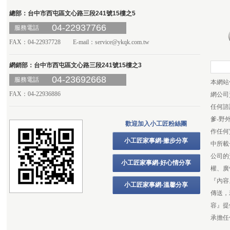
總部：台中市西屯區文心路三段241號15樓之5
04-22937766
服務電話
FAX：04-22937728 E-mail：
service@ykqk.com.tw
網銷部：台中市西屯區文心路三段241號15樓之3
04-23692668
服務電話
本網站
FAX：04-22936886
網公司
任何諮
爹-野
歡迎加入小工匠粉絲團
作任何
小工匠家事網-撇步分享
中所載
公司的
小工匠家事網-好心情分享
權、廣
『內容
小工匠家事網-溫馨分享
傳送，
容』提
承擔任