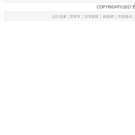
COPYRIGHT©20
設計老爹
│
窩客幫
│
清潔服務
│
維護網
│
房屋修繕