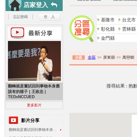
店家登入
忘記密碼
基隆市
台北市
彰化縣
雲林縣
金門縣
全區
>>
屏東縣
>>
萬巒鄉
分區
搜尋結果 : 
翻轉就是嘗試回到事物本身應
該有的樣子 | 王政忠 |
TEDxNCCUED
更多影片
影片分享
翻轉就是嘗試回到事物本身應該有的樣子 | 王政忠 | TEDxNCCUED