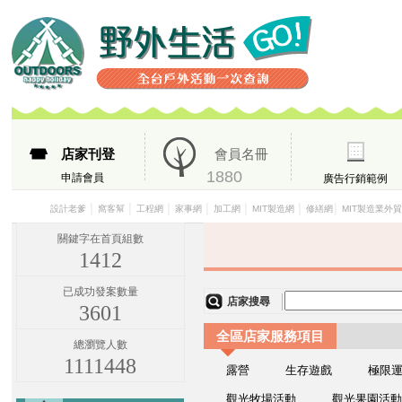
店家刊登
會員名冊
1880
申請會員
廣告行銷範例
│
│
│
│
│
│
│
設計老爹
窩客幫
工程網
家事網
加工網
MIT製造網
修繕網
MIT製造業外
關鍵字在首頁組數
1412
已成功發案數量
店家搜尋
3601
全區店家服務項目
總瀏覽人數
1111448
露營
生存遊戲
極限
觀光牧場活動
觀光果園活動