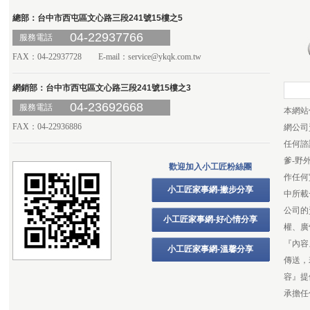
總部：台中市西屯區文心路三段241號15樓之5
04-22937766
服務電話
FAX：04-22937728 E-mail：
service@ykqk.com.tw
網銷部：台中市西屯區文心路三段241號15樓之3
04-23692668
服務電話
本網站
FAX：04-22936886
網公司
任何諮
爹-野
歡迎加入小工匠粉絲團
作任何
小工匠家事網-撇步分享
中所載
公司的
小工匠家事網-好心情分享
權、廣
『內容
小工匠家事網-溫馨分享
傳送，
容』提
承擔任