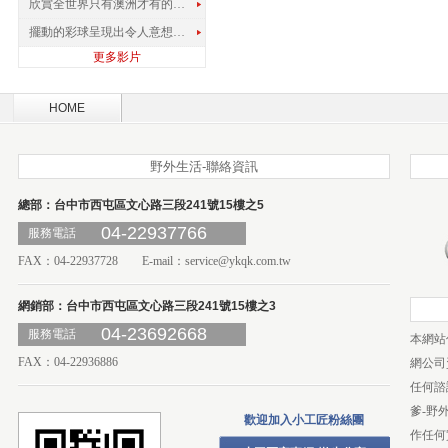
欣賞全世界只有澳洲才有的孔雀蜘蛛
擺動的彩球呈現出令人意想不到的視覺效果
更多影片
HOME
野外生活-聯絡資訊
總部：台中市西屯區文心路三段241號15樓之5
04-22937766
服務電話
FAX：04-22937728 E-mail：
service@ykqk.com.tw
網銷部：台中市西屯區文心路三段241號15樓之3
04-23692668
服務電話
本網站
FAX：04-22936886
網公司
任何諮
爹-野
歡迎加入小工匠粉絲團
作任何