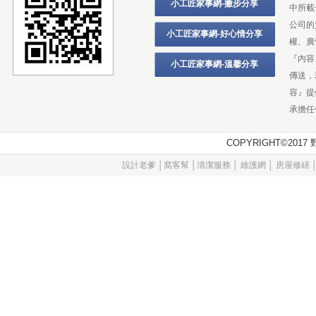
小工匠家事網-撇步分享
中所載
公司的
小工匠家事網-好心情分享
權、廣
『內容
小工匠家事網-溫馨分享
傳送，
容』提
承擔任
COPYRIGHT©20
設計老爹
│
窩客幫
│
清潔服務
│
維護網
│
房屋修繕