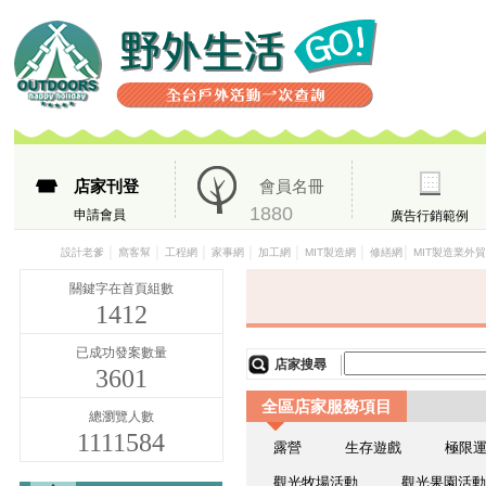
店家刊登
會員名冊
1880
申請會員
廣告行銷範例
│
│
│
│
│
│
│
設計老爹
窩客幫
工程網
家事網
加工網
MIT製造網
修繕網
MIT製造業外
關鍵字在首頁組數
1412
已成功發案數量
店家搜尋
3601
全區店家服務項目
總瀏覽人數
1111584
露營
生存遊戲
極限
觀光牧場活動
觀光果園活動