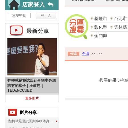
店家登入
忘記密碼
基隆市
台北市
彰化縣
雲林縣
金門縣
全區
>>
>>
分區
搜尋結果 : 
翻轉就是嘗試回到事物本身應
該有的樣子 | 王政忠 |
TEDxNCCUED
更多影片
影片分享
翻轉就是嘗試回到事物本身應該有的樣子 | 王政忠 | TEDxNCCUED