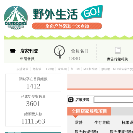
店家刊登
會員名冊
1880
申請會員
廣告行銷範例
│
│
│
│
│
│
│
設計老爹
窩客幫
工程網
家事網
加工網
MIT製造網
修繕網
MIT製造業外
關鍵字在首頁組數
1412
已成功發案數量
店家搜尋
3601
全區店家服務項目
總瀏覽人數
1111563
露營
生存遊戲
極限
觀光牧場活動
觀光果園活動