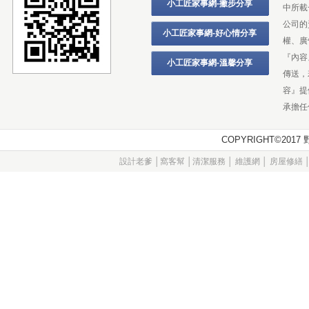
小工匠家事網-撇步分享
中所載
公司的
小工匠家事網-好心情分享
權、廣
『內容
小工匠家事網-溫馨分享
傳送，
容』提
承擔任
COPYRIGHT©20
設計老爹
│
窩客幫
│
清潔服務
│
維護網
│
房屋修繕