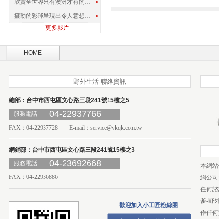
欣賞全世界只有澳洲才有的孔雀蜘蛛
擺動的彩球呈現出令人意想不到的視覺效果
更多影片
HOME
野外生活-聯絡資訊
總部：台中市西屯區文心路三段241號15樓之5
04-22937766
服務電話
FAX：04-22937728 E-mail：
service@ykqk.com.tw
網銷部：台中市西屯區文心路三段241號15樓之3
04-23692668
服務電話
本網站
FAX：04-22936886
網公司
任何諮
爹-野
歡迎加入小工匠粉絲團
作任何