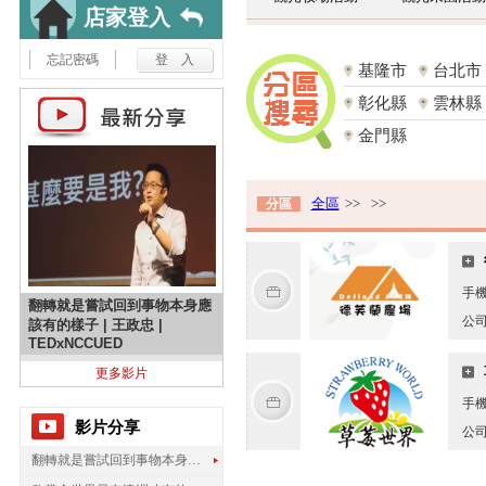
店家登入
忘記密碼
基隆市
台北市
彰化縣
雲林縣
金門縣
全區
>>
>>
分區
手
翻轉就是嘗試回到事物本身應
公
該有的樣子 | 王政忠 |
TEDxNCCUED
更多影片
手
影片分享
公
翻轉就是嘗試回到事物本身應該有的樣子 | 王政忠 | TEDxNCCUED