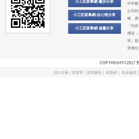
小工匠家事網-撇步分享
中所載
公司的
小工匠家事網-好心情分享
權、廣
『內容
小工匠家事網-溫馨分享
傳送，
容』提
承擔任
COPYRIGHT©20
設計老爹
│
窩客幫
│
清潔服務
│
維護網
│
房屋修繕