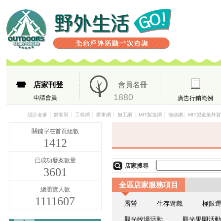
店家刊登
會員名冊
1880
申請會員
廣告行銷範例
│
│
│
│
│
│
│
設計老爹
窩客幫
工程網
家事網
加工網
MIT製造網
修繕網
MIT製造業外
關鍵字在首頁組數
1412
已成功發案數量
店家搜尋
3601
全區店家服務項目
總瀏覽人數
1111607
露營
生存遊戲
極限
觀光牧場活動
觀光果園活動