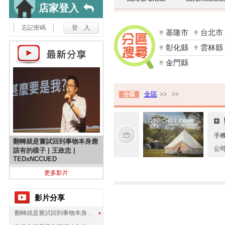
店家登入
忘記密碼
基隆市
台北市
彰化縣
雲林縣
金門縣
全區
>>
>>
分區
手
翻轉就是嘗試回到事物本身應
公
該有的樣子 | 王政忠 |
TEDxNCCUED
更多影片
影片分享
翻轉就是嘗試回到事物本身應該有的樣子 | 王政忠 | TEDxNCCUED