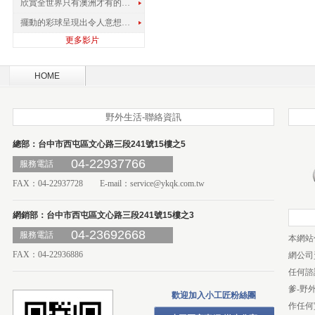
欣賞全世界只有澳洲才有的孔雀蜘蛛
擺動的彩球呈現出令人意想不到的視覺效果
更多影片
HOME
野外生活-聯絡資訊
總部：台中市西屯區文心路三段241號15樓之5
04-22937766
服務電話
FAX：04-22937728 E-mail：
service@ykqk.com.tw
網銷部：台中市西屯區文心路三段241號15樓之3
04-23692668
服務電話
本網站
FAX：04-22936886
網公司
任何諮
爹-野
歡迎加入小工匠粉絲團
作任何