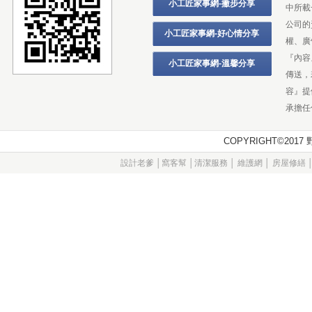
小工匠家事網-撇步分享
中所載
公司的
小工匠家事網-好心情分享
權、廣
『內容
小工匠家事網-溫馨分享
傳送，
容』提
承擔任
COPYRIGHT©20
設計老爹
│
窩客幫
│
清潔服務
│
維護網
│
房屋修繕