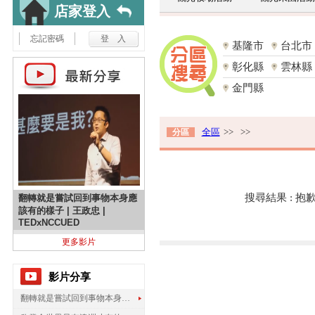
店家登入
忘記密碼
基隆市
台北市
彰化縣
雲林縣
金門縣
全區
>>
>>
分區
搜尋結果 : 
翻轉就是嘗試回到事物本身應
該有的樣子 | 王政忠 |
TEDxNCCUED
更多影片
影片分享
翻轉就是嘗試回到事物本身應該有的樣子 | 王政忠 | TEDxNCCUED