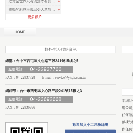
欣賞全世界只有澳洲才有的孔雀蜘蛛
擺動的彩球呈現出令人意想不到的視覺效果
更多影片
HOME
野外生活-聯絡資訊
總部：台中市西屯區文心路三段241號15樓之5
04-22937766
服務電話
FAX：04-22937728 E-mail：
service@ykqk.com.tw
網銷部：台中市西屯區文心路三段241號15樓之3
04-23692668
服務電話
本網站
FAX：04-22936886
網公司
任何諮
爹-野
歡迎加入小工匠粉絲團
作任何