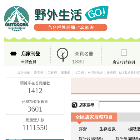
店家刊登
會員名冊
1880
申請會員
廣告行銷範例
│
│
│
│
│
│
│
設計老爹
窩客幫
工程網
家事網
加工網
MIT製造網
修繕網
MIT製造業外
關鍵字在首頁組數
1412
已成功發案數量
店家搜尋
3601
全區店家服務項目
總瀏覽人數
1111550
露營
生存遊戲
極限
觀光牧場活動
觀光果園活動