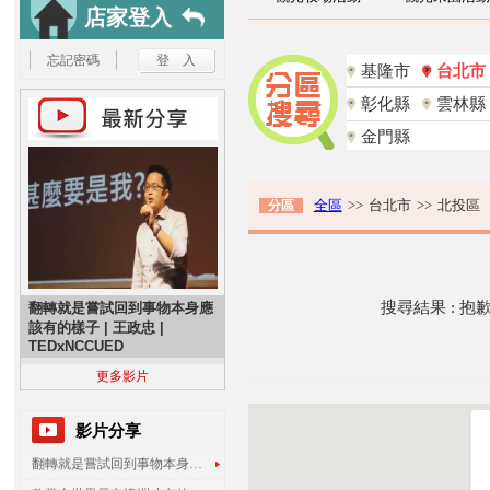
店家登入
忘記密碼
基隆市
台北市
彰化縣
雲林縣
金門縣
全區
>>
台北市
>>
北投區
分區
搜尋結果 : 
翻轉就是嘗試回到事物本身應
該有的樣子 | 王政忠 |
TEDxNCCUED
更多影片
影片分享
翻轉就是嘗試回到事物本身應該有的樣子 | 王政忠 | TEDxNCCUED