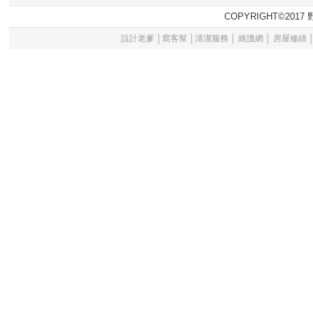
COPYRIGHT©20
設計老爹
│
窩客幫
│
清潔服務
│
維護網
│
房屋修繕