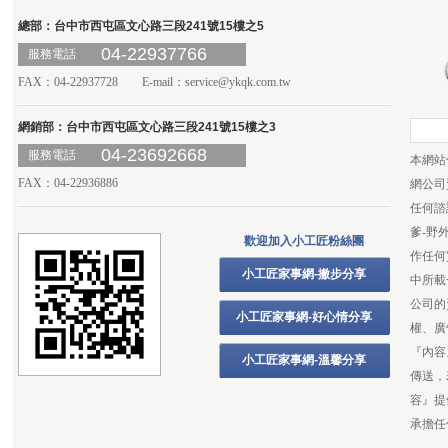
總部：台中市西屯區文心路三段241號15樓之5
04-22937766
服務電話
FAX：04-22937728 E-mail：
service@ykqk.com.tw
網銷部：台中市西屯區文心路三段241號15樓之3
04-23692668
服務電話
本網站
FAX：04-22936886
網公司
任何諮
爹-野
歡迎加入小工匠粉絲團
作任何
小工匠家事網-撇步分享
中所載
公司的
小工匠家事網-好心情分享
權、廣
『內容
小工匠家事網-溫馨分享
傳送，
容』提
承擔任