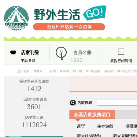
店家刊登
會員名冊
1880
申請會員
廣告行銷範例
│
│
│
│
│
│
│
設計老爹
窩客幫
工程網
家事網
加工網
MIT製造網
修繕網
MIT製造業外
關鍵字在首頁組數
1412
已成功發案數量
店家搜尋
3601
全區店家服務項目
總瀏覽人數
1112024
露營
生存遊戲
極限
觀光牧場活動
觀光果園活動