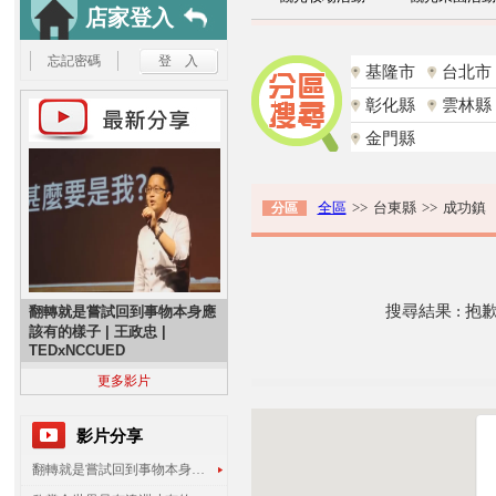
店家登入
忘記密碼
基隆市
台北市
彰化縣
雲林縣
金門縣
全區
>>
台東縣
>>
成功鎮
分區
搜尋結果 : 
翻轉就是嘗試回到事物本身應
該有的樣子 | 王政忠 |
TEDxNCCUED
更多影片
影片分享
翻轉就是嘗試回到事物本身應該有的樣子 | 王政忠 | TEDxNCCUED