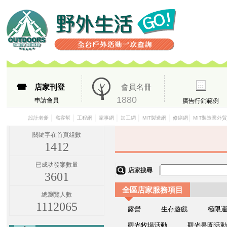
店家刊登
會員名冊
1880
申請會員
廣告行銷範例
│
│
│
│
│
│
│
設計老爹
窩客幫
工程網
家事網
加工網
MIT製造網
修繕網
MIT製造業外
關鍵字在首頁組數
1412
已成功發案數量
店家搜尋
3601
全區店家服務項目
總瀏覽人數
1112065
露營
生存遊戲
極限
觀光牧場活動
觀光果園活動