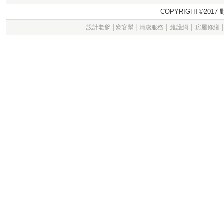
COPYRIGHT©20
設計老爹
│
窩客幫
│
清潔服務
│
維護網
│
房屋修繕