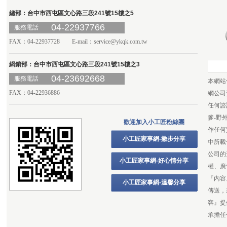
總部：台中市西屯區文心路三段241號15樓之5
04-22937766
服務電話
FAX：04-22937728 E-mail：
service@ykqk.com.tw
網銷部：台中市西屯區文心路三段241號15樓之3
04-23692668
服務電話
本網站
FAX：04-22936886
網公司
任何諮
爹-野
歡迎加入小工匠粉絲團
作任何
小工匠家事網-撇步分享
中所載
公司的
小工匠家事網-好心情分享
權、廣
『內容
小工匠家事網-溫馨分享
傳送，
容』提
承擔任