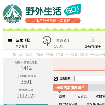
店家刊登
會員名冊
1880
申請會員
廣告行銷範例
│
│
│
│
│
│
│
設計老爹
窩客幫
工程網
家事網
加工網
MIT製造網
修繕網
MIT製造業外
關鍵字在首頁組數
1412
已成功發案數量
店家搜尋
3601
全區店家服務項目
總瀏覽人數
1112127
露營
生存遊戲
極限
觀光牧場活動
觀光果園活動