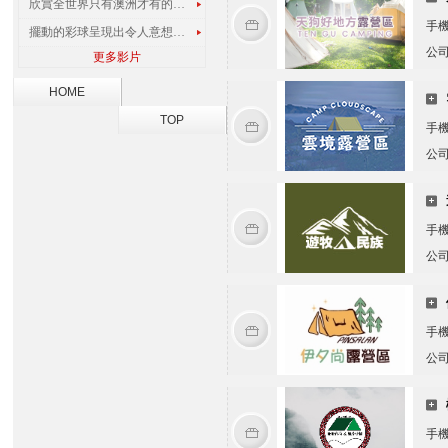
欣賞全世界只有澳洲才有的孔雀蜘蛛
手
擺動的彩球呈現出令人意想不到的視覺效果
公
更多影片
HOME
TOP
手
公
手
公
手
公
手