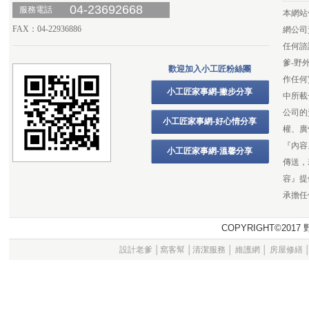
04-23692668
服務電話
本網站
FAX：04-22936886
網公司
任何諮
爹-野
歡迎加入小工匠粉絲團
作任何
小工匠家事網-撇步分享
中所載
公司的
小工匠家事網-好心情分享
權、廣
『內容
小工匠家事網-溫馨分享
傳送，
容』提
承擔任
COPYRIGHT©20
設計老爹
│
窩客幫
│
清潔服務
│
維護網
│
房屋修繕