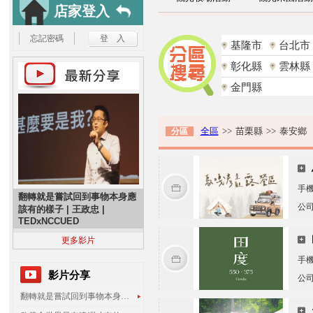
店家登入
忘記密碼
基隆市
台北市
彰化縣
雲林縣
金門縣
全區
>>
苗栗縣
>>
泰安鄉
分區
手
翻轉就是嘗試回到事物本身應
公
該有的樣子 | 王政忠 |
TEDxNCCUED
更多影片
手
影片分享
公
翻轉就是嘗試回到事物本身應該有的樣子 | 王政忠 | TEDxNCCUED