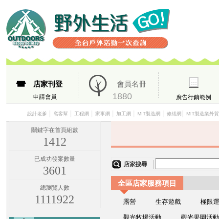
店家刊登
會員名冊
1880
申請會員
廣告行銷範例
│
│
│
│
│
│
│
設計老爹
窩客幫
工程網
家事網
加工網
MIT製造網
修繕網
MIT製造業外
關鍵字在首頁組數
1412
已成功發案數量
店家搜尋
3601
全區店家服務項目
總瀏覽人數
1111922
露營
生存遊戲
極限
觀光牧場活動
觀光果園活動