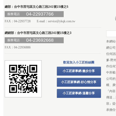
總部：台中市西屯區文心路三段241號15樓之5
04-22937766
服務電話
FAX：04-22937728 E-mail：
service@ykqk.com.tw
網銷部：台中市西屯區文心路三段241號15樓之3
04-23692668
服務電話
本網站
FAX：04-22936886
網公司
任何諮
爹-野
歡迎加入小工匠粉絲團
作任何
小工匠家事網-撇步分享
中所載
公司的
小工匠家事網-好心情分享
權、廣
『內容
小工匠家事網-溫馨分享
傳送，
容』提
承擔任