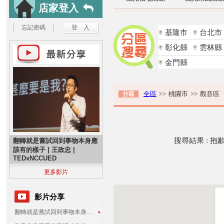
店家登入
忘記密碼
基隆市
台北市
彰化縣
雲林縣
金門縣
全區
>>
桃園市
>>
觀音區
分區
搜尋結果 : 
翻轉就是嘗試回到事物本身應
該有的樣子 | 王政忠 |
TEDxNCCUED
更多影片
影片分享
翻轉就是嘗試回到事物本身應該有的樣子 | 王政忠 | TEDxNCCUED