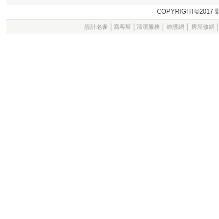
COPYRIGHT©20
設計老爹
│
窩客幫
│
清潔服務
│
維護網
│
房屋修繕