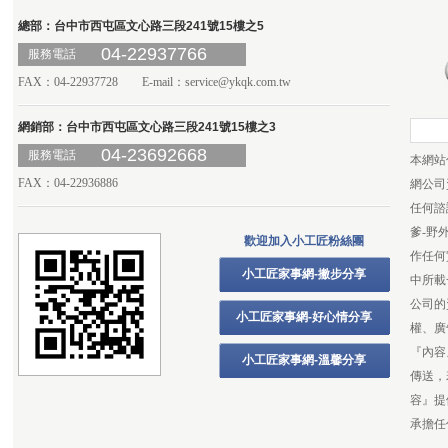
總部：台中市西屯區文心路三段241號15樓之5
04-22937766
服務電話
FAX：04-22937728 E-mail：
service@ykqk.com.tw
網銷部：台中市西屯區文心路三段241號15樓之3
04-23692668
服務電話
本網站
FAX：04-22936886
網公司
任何諮
爹-野
歡迎加入小工匠粉絲團
作任何
小工匠家事網-撇步分享
中所載
公司的
小工匠家事網-好心情分享
權、廣
『內容
小工匠家事網-溫馨分享
傳送，
容』提
承擔任