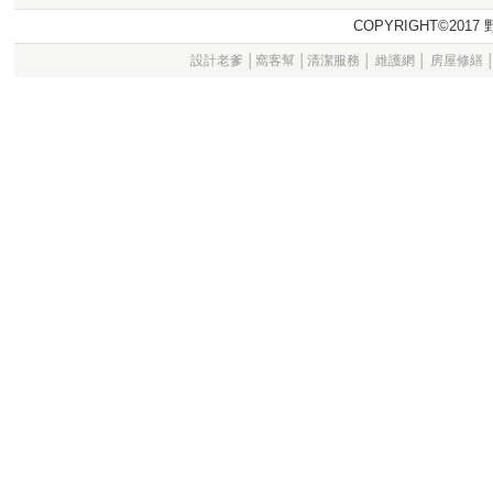
COPYRIGHT©20
設計老爹
│
窩客幫
│
清潔服務
│
維護網
│
房屋修繕