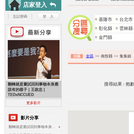
店家登入
忘記密碼
基隆市
台北市
彰化縣
雲林縣
金門縣
全區
>>
南投縣
>>
集集鎮
分區
搜尋結果 : 
翻轉就是嘗試回到事物本身應
該有的樣子 | 王政忠 |
TEDxNCCUED
更多影片
影片分享
翻轉就是嘗試回到事物本身應該有的樣子 | 王政忠 | TEDxNCCUED