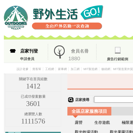
店家刊登
會員名冊
1880
申請會員
廣告行銷範例
│
│
│
│
│
│
│
設計老爹
窩客幫
工程網
家事網
加工網
MIT製造網
修繕網
MIT製造業外
關鍵字在首頁組數
1412
已成功發案數量
店家搜尋
3601
全區店家服務項目
總瀏覽人數
1111576
露營
生存遊戲
極限
觀光牧場活動
觀光果園活動