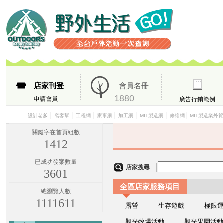
店家刊登
會員名冊
1880
申請會員
廣告行銷範例
│
│
│
│
│
│
│
設計老爹
窩客幫
工程網
家事網
加工網
MIT製造網
修繕網
MIT製造業外
關鍵字在首頁組數
1412
已成功發案數量
店家搜尋
3601
全區店家服務項目
總瀏覽人數
1111611
露營
生存遊戲
極限
觀光牧場活動
觀光果園活動