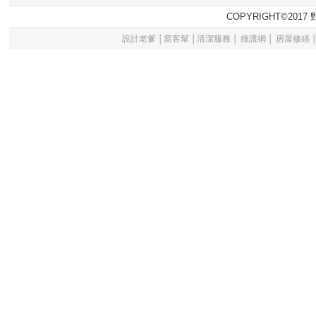
COPYRIGHT©20
設計老爹
│
窩客幫
│
清潔服務
│
維護網
│
房屋修繕