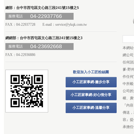
總部：台中市西屯區文心路三段241號15樓之5
04-22937766
服務電話
FAX：04-22937728 E-mail：
service@ykqk.com.tw
網銷部：台中市西屯區文心路三段241號15樓之3
04-23692668
服務電話
本網站
FAX：04-22936886
網公司
任何諮
爹-野
歡迎加入小工匠粉絲團
作任何
小工匠家事網-撇步分享
中所載
公司的
小工匠家事網-好心情分享
權、廣
『內容
小工匠家事網-溫馨分享
傳送，
容』提
承擔任