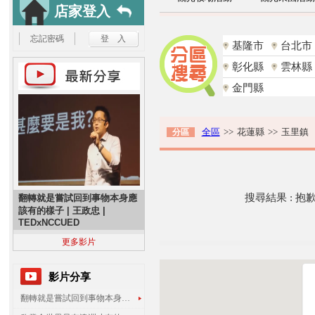
店家登入
忘記密碼
基隆市
台北市
彰化縣
雲林縣
金門縣
全區
>>
花蓮縣
>>
玉里鎮
分區
搜尋結果 : 
翻轉就是嘗試回到事物本身應
該有的樣子 | 王政忠 |
TEDxNCCUED
更多影片
影片分享
翻轉就是嘗試回到事物本身應該有的樣子 | 王政忠 | TEDxNCCUED