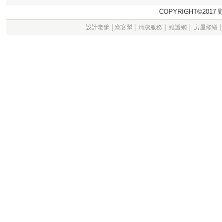
COPYRIGHT©20
設計老爹
│
窩客幫
│
清潔服務
│
維護網
│
房屋修繕