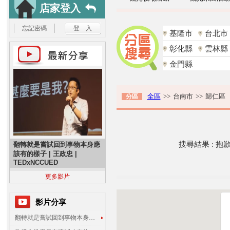
店家登入
忘記密碼
基隆市
台北市
彰化縣
雲林縣
金門縣
全區
>>
台南市
>>
歸仁區
分區
搜尋結果 : 
翻轉就是嘗試回到事物本身應
該有的樣子 | 王政忠 |
TEDxNCCUED
更多影片
影片分享
翻轉就是嘗試回到事物本身應該有的樣子 | 王政忠 | TEDxNCCUED