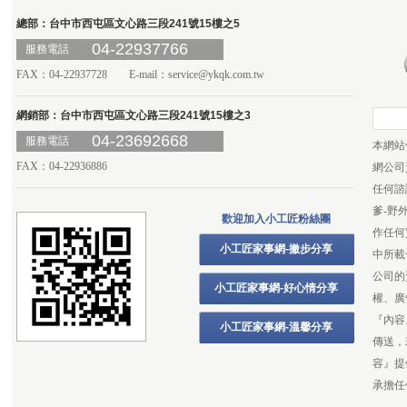
總部：台中市西屯區文心路三段241號15樓之5
04-22937766
服務電話
FAX：04-22937728 E-mail：
service@ykqk.com.tw
網銷部：台中市西屯區文心路三段241號15樓之3
04-23692668
服務電話
本網站
FAX：04-22936886
網公司
任何諮
爹-野
歡迎加入小工匠粉絲團
作任何
小工匠家事網-撇步分享
中所載
公司的
小工匠家事網-好心情分享
權、廣
『內容
小工匠家事網-溫馨分享
傳送，
容』提
承擔任