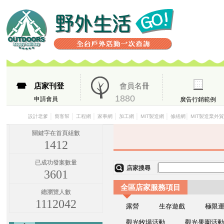
店家刊登
會員名冊
1880
申請會員
廣告行銷範例
│
│
│
│
│
│
│
設計老爹
窩客幫
工程網
家事網
加工網
MIT製造網
修繕網
MIT製造業外
關鍵字在首頁組數
1412
已成功發案數量
店家搜尋
3601
全區店家服務項目
總瀏覽人數
1112042
露營
生存遊戲
極限
觀光牧場活動
觀光果園活動