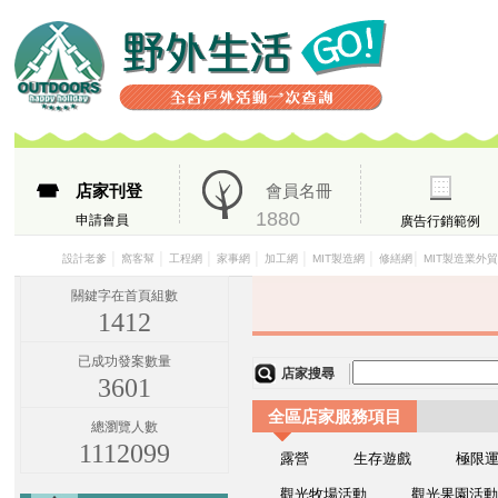
店家刊登
會員名冊
1880
申請會員
廣告行銷範例
│
│
│
│
│
│
│
設計老爹
窩客幫
工程網
家事網
加工網
MIT製造網
修繕網
MIT製造業外
關鍵字在首頁組數
1412
已成功發案數量
店家搜尋
3601
全區店家服務項目
總瀏覽人數
1112099
露營
生存遊戲
極限
觀光牧場活動
觀光果園活動