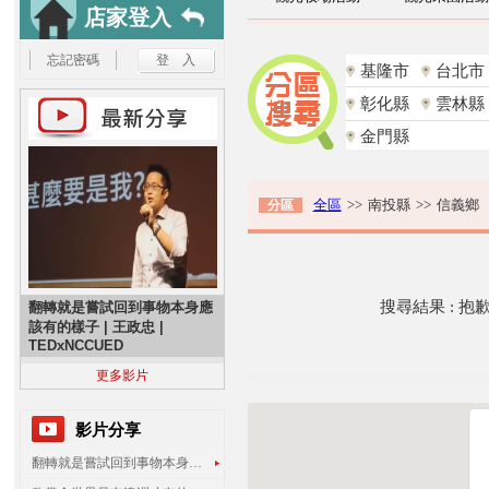
店家登入
忘記密碼
基隆市
台北市
彰化縣
雲林縣
金門縣
全區
>>
南投縣
>>
信義鄉
分區
搜尋結果 : 
翻轉就是嘗試回到事物本身應
該有的樣子 | 王政忠 |
TEDxNCCUED
更多影片
影片分享
翻轉就是嘗試回到事物本身應該有的樣子 | 王政忠 | TEDxNCCUED