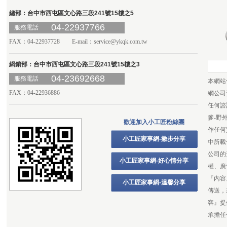
總部：台中市西屯區文心路三段241號15樓之5
04-22937766
服務電話
FAX：04-22937728 E-mail：
service@ykqk.com.tw
網銷部：台中市西屯區文心路三段241號15樓之3
04-23692668
服務電話
本網站
FAX：04-22936886
網公司
任何諮
爹-野
歡迎加入小工匠粉絲團
作任何
小工匠家事網-撇步分享
中所載
公司的
小工匠家事網-好心情分享
權、廣
『內容
小工匠家事網-溫馨分享
傳送，
容』提
承擔任