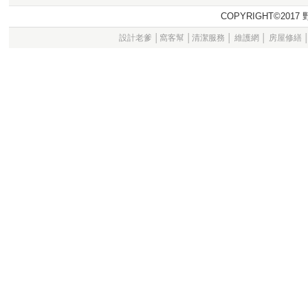
COPYRIGHT©20
設計老爹
│
窩客幫
│
清潔服務
│
維護網
│
房屋修繕