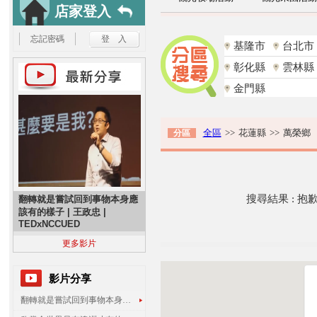
店家登入
忘記密碼
基隆市
台北市
彰化縣
雲林縣
金門縣
全區
>>
花蓮縣
>>
萬榮鄉
分區
搜尋結果 : 
翻轉就是嘗試回到事物本身應
該有的樣子 | 王政忠 |
TEDxNCCUED
更多影片
影片分享
翻轉就是嘗試回到事物本身應該有的樣子 | 王政忠 | TEDxNCCUED