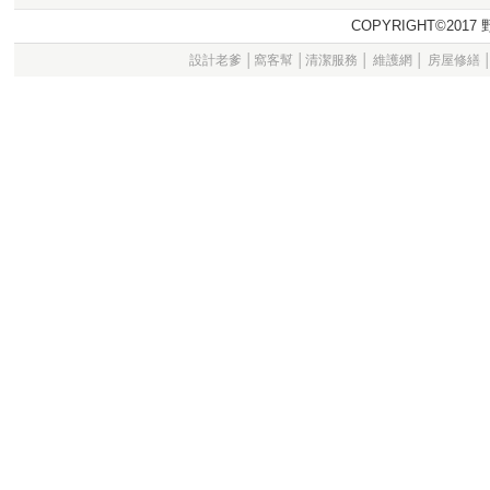
COPYRIGHT©20
設計老爹
│
窩客幫
│
清潔服務
│
維護網
│
房屋修繕