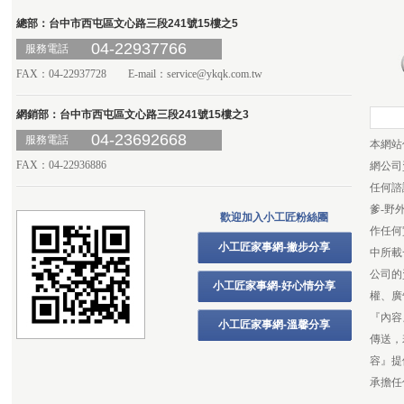
總部：台中市西屯區文心路三段241號15樓之5
04-22937766
服務電話
FAX：04-22937728 E-mail：
service@ykqk.com.tw
網銷部：台中市西屯區文心路三段241號15樓之3
04-23692668
服務電話
本網站
FAX：04-22936886
網公司
任何諮
爹-野
歡迎加入小工匠粉絲團
作任何
小工匠家事網-撇步分享
中所載
公司的
小工匠家事網-好心情分享
權、廣
『內容
小工匠家事網-溫馨分享
傳送，
容』提
承擔任