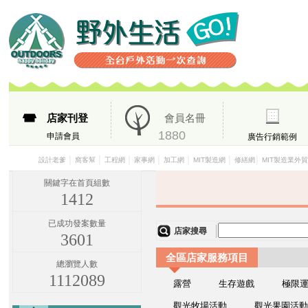
店家刊登
會員名冊
1880
申請會員
廣告行銷範例
│
│
│
│
│
│
│
設計老爹
窩客幫
工程網
家事網
加工網
MIT製造網
修繕網
MIT製造業外
關鍵字在首頁組數
1412
已成功發案數量
店家搜尋
3601
全區店家服務項目
總瀏覽人數
1112089
露營
生存遊戲
極限
觀光牧場活動
觀光果園活動