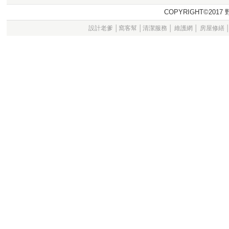
COPYRIGHT©20
設計老爹
│
窩客幫
│
清潔服務
│
維護網
│
房屋修繕