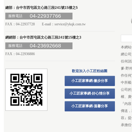
總部：台中市西屯區文心路三段241號15樓之5
04-22937766
服務電話
FAX：04-22937728 E-mail：
service@ykqk.com.tw
網銷部：台中市西屯區文心路三段241號15樓之3
04-23692668
服務電話
本網站
FAX：04-22936886
網公司
任何諮
爹-野
歡迎加入小工匠粉絲團
作任何
小工匠家事網-撇步分享
中所載
公司的
小工匠家事網-好心情分享
權、廣
『內容
小工匠家事網-溫馨分享
傳送，
容』提
承擔任