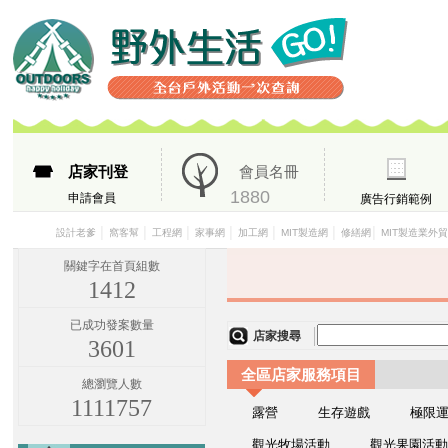
店家刊登
會員名冊
1880
申請會員
廣告行銷範例
│
│
│
│
│
│
│
設計老爹
窩客幫
工程網
家事網
加工網
MIT製造網
修繕網
MIT製造業外
關鍵字在首頁組數
1412
已成功發案數量
店家搜尋
3601
全區店家服務項目
總瀏覽人數
1111757
露營
生存遊戲
極限
觀光牧場活動
觀光果園活動