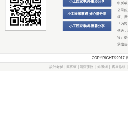
小工匠家事網-撇步分享
中所載
公司的
小工匠家事網-好心情分享
權、廣
『內容
小工匠家事網-溫馨分享
傳送，
容』提
承擔任
COPYRIGHT©20
設計老爹
│
窩客幫
│
清潔服務
│
維護網
│
房屋修繕