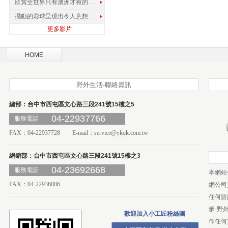
欣賞全世界只有澳洲才有的孔雀蜘蛛
擺動的彩球呈現出令人意想不到的視覺效果
更多影片
HOME
野外生活-聯絡資訊
總部：台中市西屯區文心路三段241號15樓之5
04-22937766
服務電話
FAX：04-22937728 E-mail：
service@ykqk.com.tw
網銷部：台中市西屯區文心路三段241號15樓之3
04-23692668
服務電話
本網站
FAX：04-22936886
網公司
任何諮
爹-野
歡迎加入小工匠粉絲團
作任何