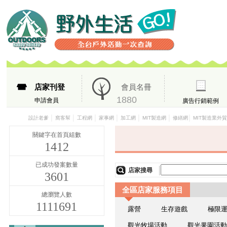
店家刊登
會員名冊
1880
申請會員
廣告行銷範例
│
│
│
│
│
│
│
設計老爹
窩客幫
工程網
家事網
加工網
MIT製造網
修繕網
MIT製造業外
關鍵字在首頁組數
1412
已成功發案數量
店家搜尋
3601
全區店家服務項目
總瀏覽人數
1111691
露營
生存遊戲
極限
觀光牧場活動
觀光果園活動