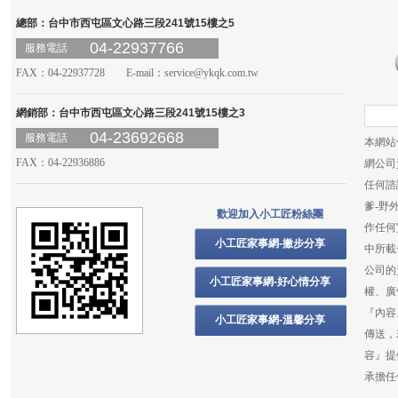
總部：台中市西屯區文心路三段241號15樓之5
04-22937766
服務電話
FAX：04-22937728 E-mail：
service@ykqk.com.tw
網銷部：台中市西屯區文心路三段241號15樓之3
04-23692668
服務電話
本網站
FAX：04-22936886
網公司
任何諮
爹-野
歡迎加入小工匠粉絲團
作任何
小工匠家事網-撇步分享
中所載
公司的
小工匠家事網-好心情分享
權、廣
『內容
小工匠家事網-溫馨分享
傳送，
容』提
承擔任