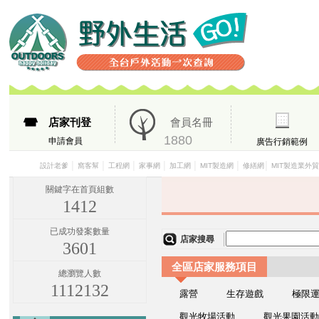
店家刊登
會員名冊
1880
申請會員
廣告行銷範例
│
│
│
│
│
│
│
設計老爹
窩客幫
工程網
家事網
加工網
MIT製造網
修繕網
MIT製造業外
關鍵字在首頁組數
1412
已成功發案數量
店家搜尋
3601
全區店家服務項目
總瀏覽人數
1112132
露營
生存遊戲
極限
觀光牧場活動
觀光果園活動