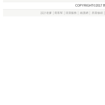
COPYRIGHT©20
設計老爹
│
窩客幫
│
清潔服務
│
維護網
│
房屋修繕