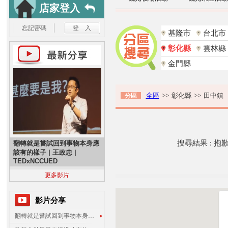
店家登入
忘記密碼
基隆市
台北市
彰化縣
雲林縣
金門縣
全區
>>
彰化縣
>>
田中鎮
分區
搜尋結果 : 
翻轉就是嘗試回到事物本身應
該有的樣子 | 王政忠 |
TEDxNCCUED
更多影片
影片分享
翻轉就是嘗試回到事物本身應該有的樣子 | 王政忠 | TEDxNCCUED