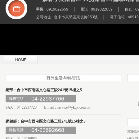
手機
0919022659
│
電話
0919022659
│
傳真
0
公司地址
台中市東勢區東坑路953號
│
電子信箱
a0919
HOME
野外生活-聯絡資訊
總部：台中市西屯區文心路三段241號15樓之5
04-22937766
服務電話
FAX：04-22937728 E-mail：
service@ykqk.com.tw
網銷部：台中市西屯區文心路三段241號15樓之3
04-23692668
服務電話
本網站
FAX：04-22936886