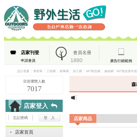
店家刊登
會員名冊
1880
申請會員
廣告行銷範例
│
│
│
│
│
│
│
設計老爹
窩客幫
工程網
家事網
加工網
MIT製造網
修繕網
MIT製造業外
目前瀏覽人數
森
7017
店家登入
忘記密碼
店家商品
店家首頁