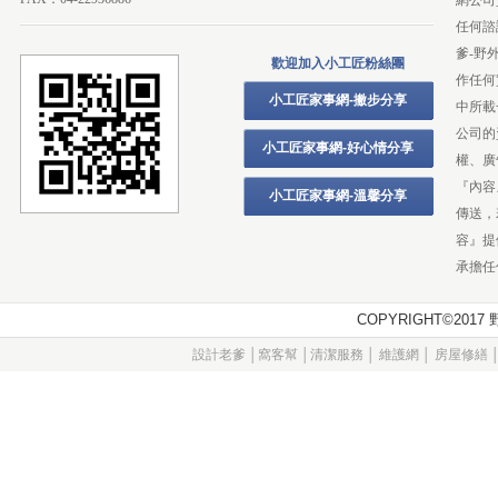
網公司
任何諮
爹-野
歡迎加入小工匠粉絲團
作任何
小工匠家事網-撇步分享
中所載
公司的
小工匠家事網-好心情分享
權、廣
『內容
小工匠家事網-溫馨分享
傳送，
容』提
承擔任
COPYRIGHT©20
設計老爹
│
窩客幫
│
清潔服務
│
維護網
│
房屋修繕