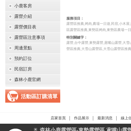
小鹿客房
露營介紹
服務項目：
露營區推薦,烤肉,農場一日遊,民宿,小木屋
露營價目表
區露營區推薦,東勢區烤肉,東勢區農場一日
露營區注意事項
特別關鍵字：
露營,台中露營,東勢露營,鳶嘴山露營,大雪
周邊景點
營區推薦,大雪山露營區,大雪山露營區推
預約訂位
民宿訂房
森林小鹿官網
活動區訂購清單
店家首頁
作品展示
最新消息
線上
│
│
│
森林小鹿露營區-東勢露營區,鳶嘴山露