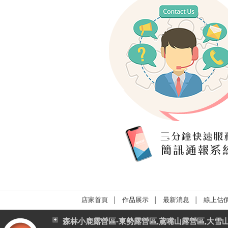
店家首頁
作品展示
最新消息
線上估
│
│
│
森林小鹿露營區-東勢露營區,鳶嘴山露營區,大雪