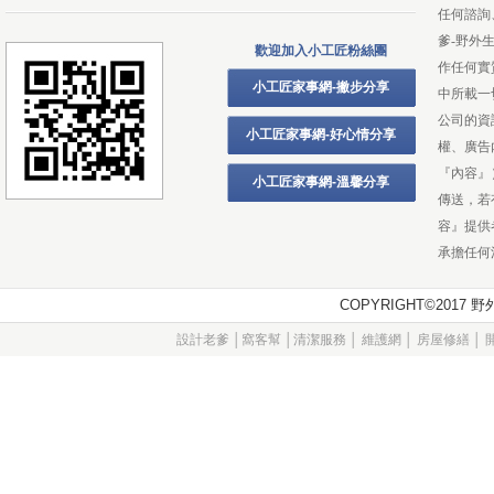
任何諮詢
爹-野外
歡迎加入小工匠粉絲團
作任何實
小工匠家事網-撇步分享
中所載一
公司的資
小工匠家事網-好心情分享
權、廣告
『內容』
小工匠家事網-溫馨分享
傳送，若
容』提供
承擔任何
COPYRIGHT©201
設計老爹
│
窩客幫
│
清潔服務
│
維護網
│
房屋修繕
│