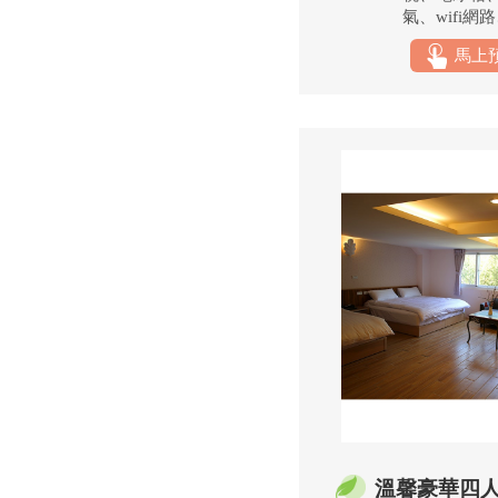
氣、wifi
浦不銹鋼電快
馬上
寢具、乾溼
洗用具
溫馨豪華四