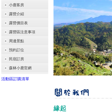
小鹿客房
露營介紹
露營價目表
露營區注意事項
周邊景點
預約訂位
民宿訂房
森林小鹿官網
活動區訂購清單
緣起