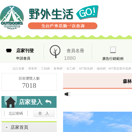
店家刊登
會員名冊
1880
申請會員
廣告行銷範例
│
│
│
│
│
│
│
設計老爹
窩客幫
工程網
家事網
加工網
MIT製造網
修繕網
MIT製造業外貿網
目前瀏覽人數
森林
7018
店家登入
忘記密碼
店家首頁