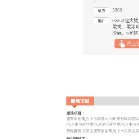
3360
單價
6X6.2超大
備註
電視、電冰
冷氣、wif
利浦不銹鋼電
馬上
棉寢具、乾
盥洗用具
服務項目
服務項目：
露營區推薦,台中市露營區推薦,東勢區露營區
地,台中市露營場地,東勢區露營場地,台中市
營區推薦,東勢區露營區推薦,台中市東勢區
特別關鍵字：