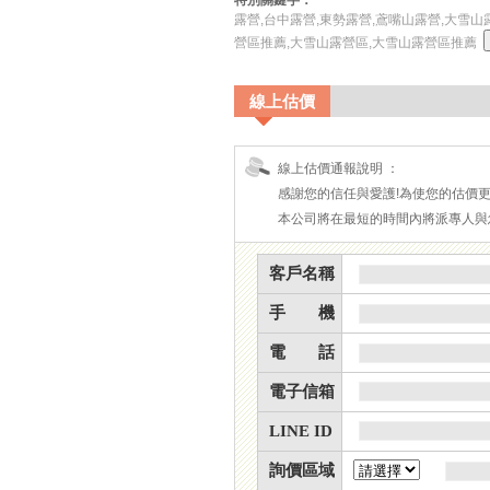
露營,台中露營,東勢露營,鳶嘴山露營,大雪山
營區推薦,大雪山露營區,大雪山露營區推薦
線上估價
線上估價通報說明 ：
感謝您的信任與愛護!為使您的估價
本公司將在最短的時間內將派專人與
客戶名稱
手 機
電 話
電子信箱
LINE ID
詢價區域