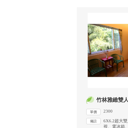
竹林雅緻雙
2300
單價
6X6.2超大
備註
視、電冰箱