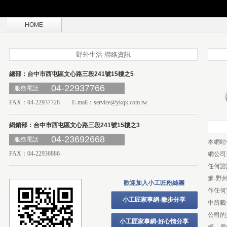
HOME
野外生活-聯絡資訊
總部：台中市西屯區文心路三段241號15樓之5
04-22937766
服務電話
FAX：04-22937728 E-mail：
service@ykqk.com.tw
網銷部：台中市西屯區文心路三段241號15樓之3
04-23692668
服務電話
本網站
FAX：04-22936886
網公司
任何諮
爹-野
歡迎加入小工匠粉絲團
作任何
小工匠家事網-撇步分享
中所載
公司的
小工匠家事網-好心情分享