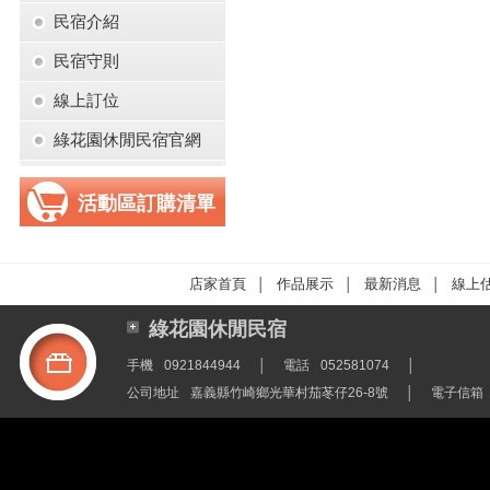
民宿介紹
民宿守則
線上訂位
綠花園休閒民宿官網
活動區訂購清單
店家首頁
作品展示
最新消息
線上
│
│
│
綠花園休閒民宿
手機
0921844944
│
電話
052581074
│
公司地址
嘉義縣竹崎鄉光華村茄苳仔26-8號
│
電子信箱