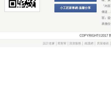
權、廣
『內容
小工匠家事網-溫馨分享
傳送，
容』提
承擔任
COPYRIGHT©20
設計老爹
│
窩客幫
│
清潔服務
│
維護網
│
房屋修繕