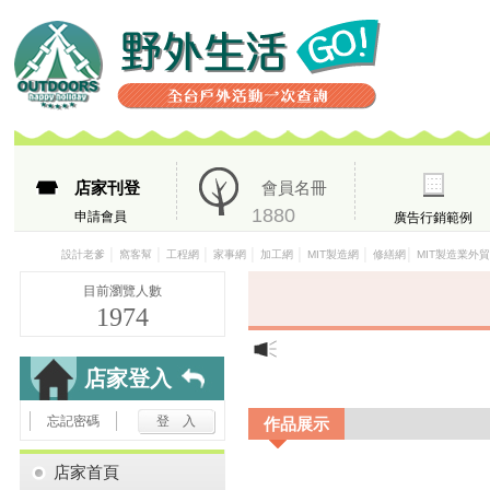
店家刊登
會員名冊
1880
申請會員
廣告行銷範例
│
│
│
│
│
│
│
設計老爹
窩客幫
工程網
家事網
加工網
MIT製造網
修繕網
MIT製造業外
目前瀏覽人數
1974
店家登入
忘記密碼
作品展示
店家首頁