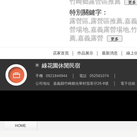
竹崎鄉露營區推薦
特別關鍵字：
露營區,露營區推薦,嘉
營場地,嘉義露營場地,
薦,嘉義露營
店家首頁
作品展示
最新消息
線上
│
│
│
綠花園休閒民宿
手機
0921844944
│
電話
052581074
│
公司地址
嘉義縣竹崎鄉光華村茄苳仔26-8號
│
電子信箱
HOME