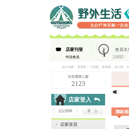
店家刊登
會員名
1880
申請會員
│
│
│
│
│
設計老爹
窩客幫
工程網
家事網
加工網
目前瀏覽人數
2123
店家登入
忘記密碼
聯絡資
店家首頁