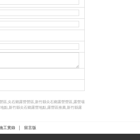
營區,尖石鄉露營營區,新竹縣尖石鄉露營營區,露營場
營地點,新竹縣尖石鄉露營地點,露營區推薦,新竹縣露
施工實錄
留言版
│