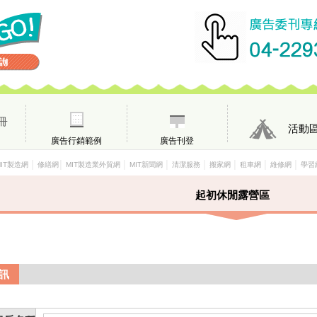
冊
活動
廣告行銷範例
廣告刊登
│
│
│
│
│
│
│
│
MIT製造網
修繕網
MIT製造業外貿網
MIT新聞網
清潔服務
搬家網
租車網
維修網
學習
起初休閒露營區
訊