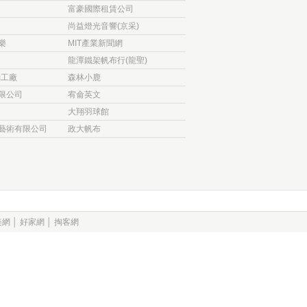
富豪國際租賃公司
尚益燈光音響(京采)
樂
MIT產業新聞網
龍潭鐵架帆布行(龍聖)
桶工廠
森林小鹿
限公司
宥侖英文
大翔羽球館
藝術有限公司
政大帆布
美網
│
好家網
│
掏客網