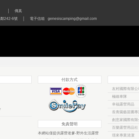
│
傳真
242-6號
│
電子信箱
genesiscamping@gmail.com
付款方式
友村國際有限公
極緻車隊
幸福露營用品
w
長青園藝苗圃專
創意家國際有限
免責聲明
百樂露營用品社
本網站僅提供露營老爹-野外生活露營
璟來專業清潔