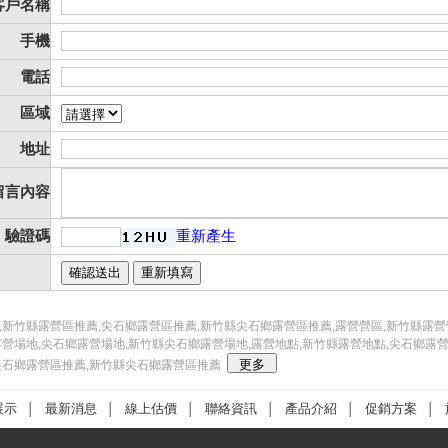
客戶名稱
手機
電話
區域
地址
留言內容
驗證碼
重新產生
,新竹縣露營區推薦,尖石鄉露營區推薦,新竹縣尖石鄉露營區推薦,露營營區,新竹縣露營
露營場地,尖石鄉露營場地,新竹縣尖石鄉露營場地,露營地點,新竹縣露營地點,尖石鄉露
尖石鄉露營區推薦,新竹縣尖石鄉露營區推薦
展示
最新消息
線上估價
聯絡資訊
產品介紹
促銷方案
│
│
│
│
│
│