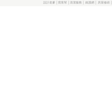
設計老爹
│
窩客幫
│
清潔服務
│
維護網
│
房屋修繕