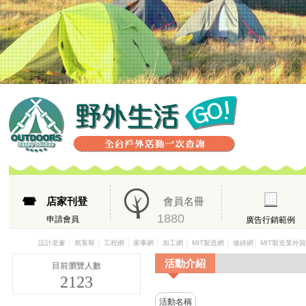
店家刊登
會員名冊
1880
申請會員
廣告行銷範例
│
│
│
│
│
│
│
設計老爹
窩客幫
工程網
家事網
加工網
MIT製造網
修繕網
MIT製造業外
活動介紹
目前瀏覽人數
2123
活動名稱