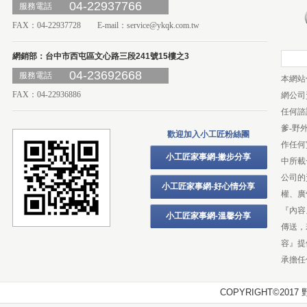
04-22937766
服務電話
FAX：04-22937728 E-mail：
service@ykqk.com.tw
網銷部：台中市西屯區文心路三段241號15樓之3
04-23692668
服務電話
本網站
FAX：04-22936886
網公司
任何諮
爹-野
歡迎加入小工匠粉絲團
作任何
小工匠家事網-撇步分享
中所載
公司的
小工匠家事網-好心情分享
權、廣
『內容
小工匠家事網-溫馨分享
傳送，
容』提
承擔任
COPYRIGHT©20