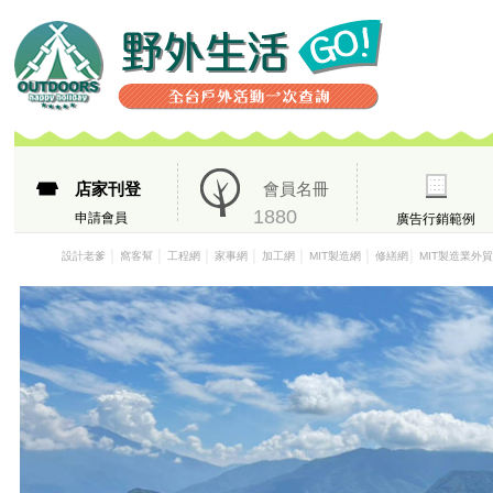
店家刊登
會員名冊
1880
申請會員
廣告行銷範例
│
│
│
│
│
│
│
設計老爹
窩客幫
工程網
家事網
加工網
MIT製造網
修繕網
MIT製造業外