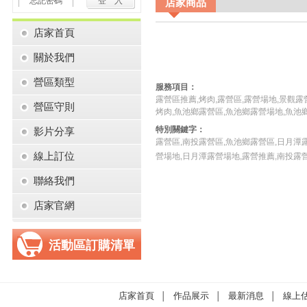
忘記密碼
店家商品
店家首頁
關於我們
營區類型
服務項目：
露營區推薦,烤肉,露營區,露營場地,景觀
營區守則
烤肉,魚池鄉露營區,魚池鄉露營場地,魚池
特別關鍵字：
影片分享
露營區,南投露營區,魚池鄉露營區,日月潭
線上訂位
營場地,日月潭露營場地,露營推薦,南投露
聯絡我們
店家官網
活動區訂購清單
店家首頁
作品展示
最新消息
線上
│
│
│