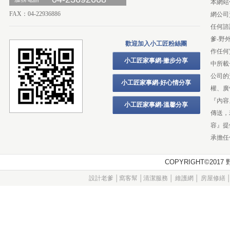
本網站
FAX：04-22936886
網公司
任何諮
爹-野
歡迎加入小工匠粉絲團
作任何
小工匠家事網-撇步分享
中所載
公司的
小工匠家事網-好心情分享
權、廣
『內容
小工匠家事網-溫馨分享
傳送，
容』提
承擔任
COPYRIGHT©20
設計老爹
│
窩客幫
│
清潔服務
│
維護網
│
房屋修繕