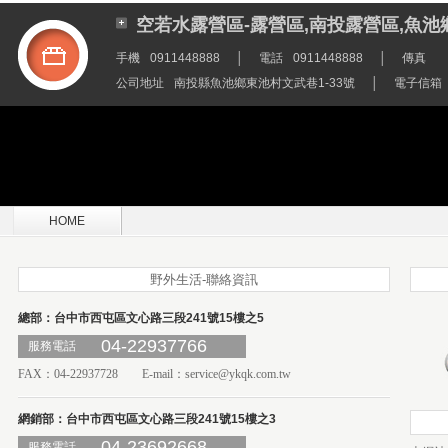
空若水露營區-露營區,南投露營區,魚池
手機
0911448888
│
電話
0911448888
│
傳真
公司地址
南投縣魚池鄉東池村文武巷1-33號
│
電子信箱
HOME
野外生活-聯絡資訊
總部：台中市西屯區文心路三段241號15樓之5
04-22937766
服務電話
FAX：04-22937728 E-mail：
service@ykqk.com.tw
網銷部：台中市西屯區文心路三段241號15樓之3
04-23692668
服務電話