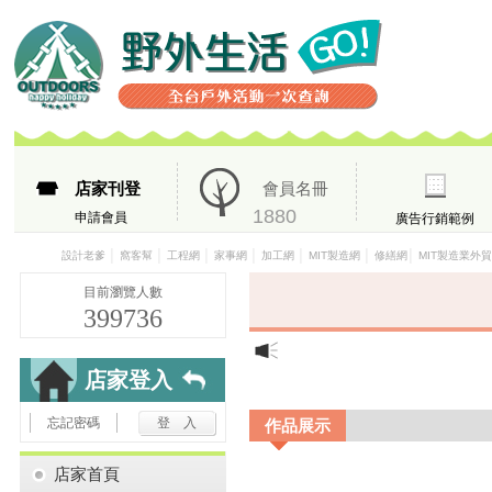
店家刊登
會員名冊
1880
申請會員
廣告行銷範例
│
│
│
│
│
│
│
設計老爹
窩客幫
工程網
家事網
加工網
MIT製造網
修繕網
MIT製造業外
目前瀏覽人數
399736
店家登入
忘記密碼
作品展示
店家首頁