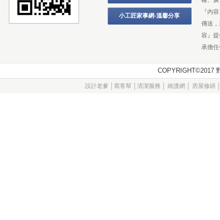
權、廣
『內容
小工匠家事網-溫馨分享
傳送，
容』提
承擔任
COPYRIGHT©20
設計老爹
│
窩客幫
│
清潔服務
│
維護網
│
房屋修繕