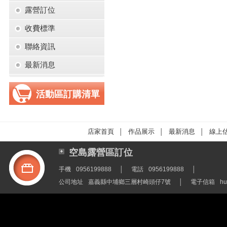
露營訂位
收費標準
聯絡資訊
最新消息
活動區訂購清單
店家首頁
作品展示
最新消息
線上
│
│
│
空島露營區訂位
手機
0956199888
│
電話
0956199888
│
公司地址
嘉義縣中埔鄉三層村崎頭仔7號
│
電子信箱
hu