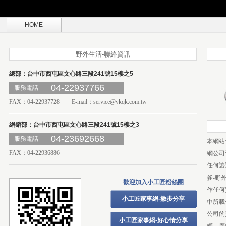
HOME
野外生活-聯絡資訊
總部：台中市西屯區文心路三段241號15樓之5
04-22937766
服務電話
FAX：04-22937728 E-mail：
service@ykqk.com.tw
網銷部：台中市西屯區文心路三段241號15樓之3
04-23692668
服務電話
本網站
FAX：04-22936886
網公司
任何諮
爹-野
歡迎加入小工匠粉絲團
作任何
小工匠家事網-撇步分享
中所載
公司的
小工匠家事網-好心情分享