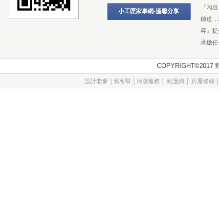
『內容
小工匠家事網-溫馨分享
傳送，
容』提
承擔任
COPYRIGHT©20
設計老爹
│
窩客幫
│
清潔服務
│
維護網
│
房屋修繕