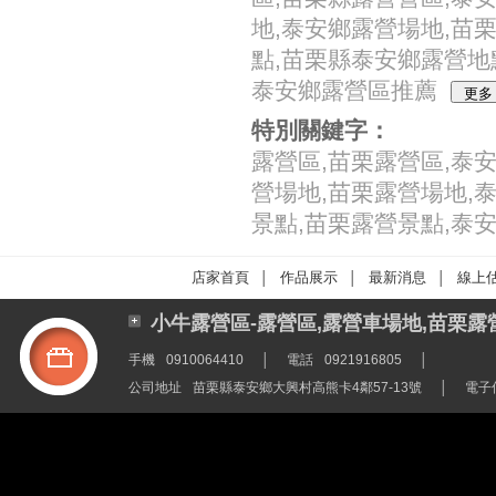
地,泰安鄉露營場地,苗
點,苗栗縣泰安鄉露營地
泰安鄉露營區推薦
特別關鍵字：
露營區,苗栗露營區,泰
營場地,苗栗露營場地,
景點,苗栗露營景點,泰
店家首頁
作品展示
最新消息
線上
│
│
│
小牛露營區-露營區,露營車場地,苗栗露
手機
0910064410
│
電話
0921916805
│
公司地址
苗栗縣泰安鄉大興村高熊卡4鄰57-13號
│
電子