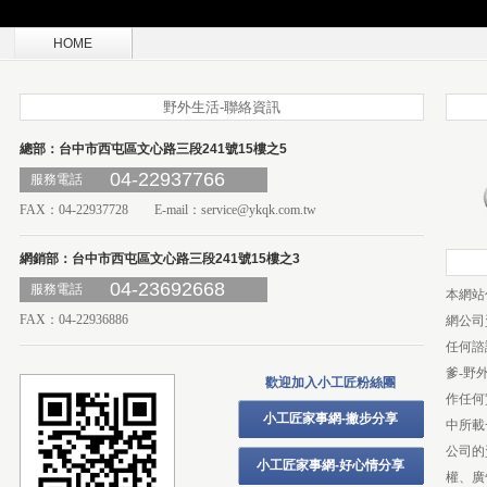
HOME
野外生活-聯絡資訊
總部：台中市西屯區文心路三段241號15樓之5
04-22937766
服務電話
FAX：04-22937728 E-mail：
service@ykqk.com.tw
網銷部：台中市西屯區文心路三段241號15樓之3
04-23692668
服務電話
本網站
FAX：04-22936886
網公司
任何諮
爹-野
歡迎加入小工匠粉絲團
作任何
小工匠家事網-撇步分享
中所載
公司的
小工匠家事網-好心情分享
權、廣