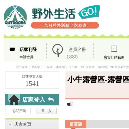
店家刊登
會員名冊
1880
申請會員
廣告行銷範例
│
│
│
│
│
│
│
設計老爹
窩客幫
工程網
家事網
加工網
MIT製造網
修繕網
MIT製造業外
目前瀏覽人數
小牛露營區-露營區
1541
店家登入
忘記密碼
留言版
店家首頁