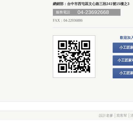
網銷部：台中市西屯區文心路三段241號15樓之3
04-23692668
服務電話
FAX：04-22936886
歡迎加
小工匠家
小工匠家
小工匠家
設計老爹
│
窩客幫
│