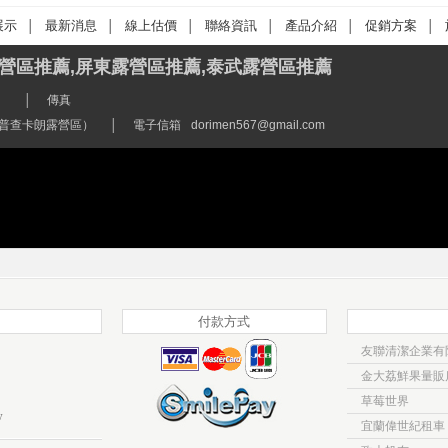
展示
最新消息
線上估價
聯絡資訊
產品介紹
促銷方案
│
│
│
│
│
│
營區推薦,屏東露營區推薦,泰武露營區推薦
│
傳真
(普查卡朗露營區）
│
電子信箱
dorimen567@gmail.com
付款方式
友聯清潔企業有
金大荔鮮果量販
草莓世界
w
宜蘭偉世紀租車