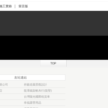
施工實錄
留言版
│
TOP
友站連結
限公司
祥藝造園景觀設計
店
龍潭鐵架帆布行(龍聖)
台灣陽光國際租賃車
幸福露營用品