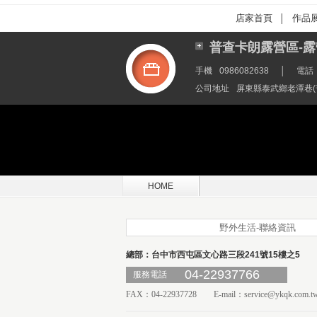
店家首頁
作品
│
普查卡朗露營區-露
手機
0986082638
│
電話
公司地址
屏東縣泰武鄉老潭巷
HOME
野外生活-聯絡資訊
總部：台中市西屯區文心路三段241號15樓之5
04-22937766
服務電話
FAX：04-22937728 E-mail：
service@ykqk.com.t