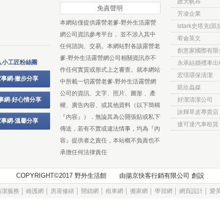
政大帆布
免責聲明
芳凌企業
本網站僅提供露營老爹-野外生活露營
Istark史塔克(凱
網公司資訊參考平台， 並不涉入其中
宥侖英文
任何諮詢、交易。本網站對各該露營老
創意家國際有限
爹-野外生活露營網公司相關資訊亦不
入小工匠粉絲團
永承結婚禮車出
作任何實質或形式上之審查。就本網站
宏璟環保清潔
事網-撇步分享
中所載一切露營老爹-野外生活露營網
凱欣蟲媒
公司的資訊、文字、照片、圖形 、產
事網-好心情分享
好潔清潔公司
權、廣告內容、或其他資料（以下簡稱
詠輝草皮專賣店
『內容』），無論其為公開張貼或私下
事網-溫馨分享
速可達汽車租賃
傳送，若有不實或違法情事，均為『內
容』提供者之責任，本站概不負責也不
承擔任何法律責任
COPYRIGHT©2017 野外生活館 由
揚京快客行銷有限公司
創設
清潔服務
│
維護網
│
房屋修繕
│
開鎖網
│
租車網
│
搬家網
│
學習網
│
網頁設計
│
愛