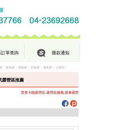
區訂單查詢
匯款通知
│
│
│
│
│
│
網
愛美網
開鎖網
好家網
掏客網
小華陀
武露營區推薦
普查卡朗露營區-露營區推薦,屏東露營區推薦,泰武露營區推薦歡迎來電洽