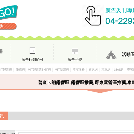
冊
活動
廣告行銷範例
廣告刊登
│
│
│
│
│
│
│
│
MIT製造網
修繕網
MIT製造業外貿網
MIT新聞網
清潔服務
搬家網
租車網
維修網
學習
普查卡朗露營區-露營區推薦,屏東露營區推薦,泰
訊