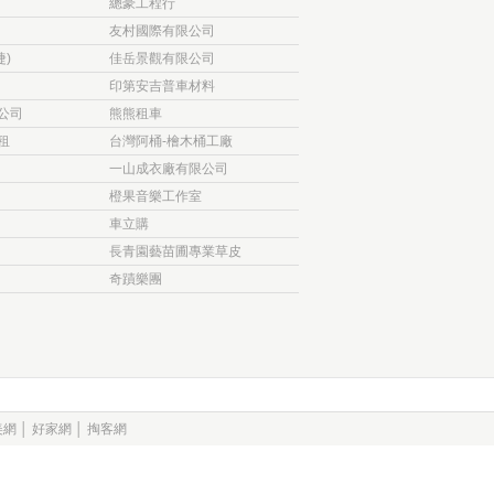
總豪工程行
友村國際有限公司
捷)
佳岳景觀有限公司
印第安吉普車材料
公司
熊熊租車
租
台灣阿桶-檜木桶工廠
一山成衣廠有限公司
橙果音樂工作室
車立購
長青園藝苗圃專業草皮
奇蹟樂團
美網
│
好家網
│
掏客網