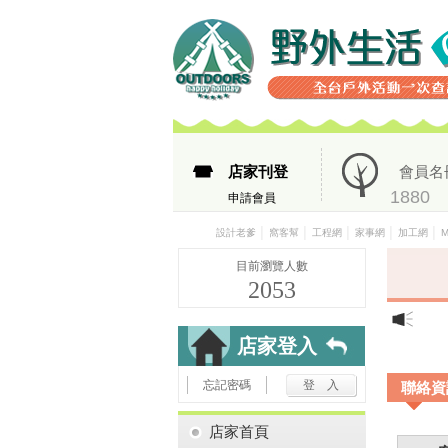
店家刊登
會員名
1880
申請會員
│
│
│
│
│
設計老爹
窩客幫
工程網
家事網
加工網
目前瀏覽人數
2053
店家登入
忘記密碼
聯絡資
店家首頁