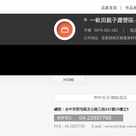
店家首頁
作品
│
一畝田親子露營區-
手機
0976-281-182
│
電
公司地址
苗栗縣南庄鄉蓬萊村5鄰
HOME
野外生活-聯絡資訊
總部：台中市西屯區文心路三段241號15樓之5
04-22937766
服務電話
FAX：04-22937728 E-mail：
service@ykqk.com.t