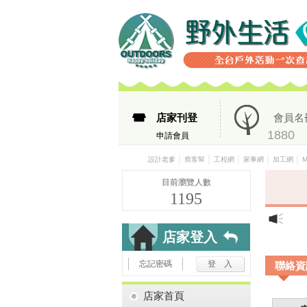
店家刊登
會員名
1880
申請會員
│
│
│
│
│
設計老爹
窩客幫
工程網
家事網
加工網
目前瀏覽人數
1195
店家登入
忘記密碼
聯絡資
店家首頁