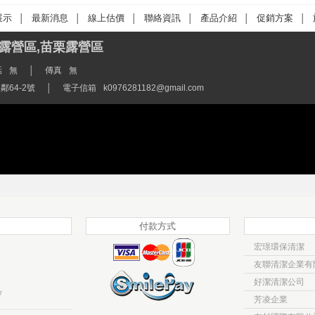
展示
最新消息
線上估價
聯絡資訊
產品介紹
促銷方案
│
│
│
│
│
│
露營區,苗栗露營區
話
無
│
傳真
無
64-2號
│
電子信箱
k0976281182@gmail.com
付款方式
宏璟環保清潔
友聯清潔企業有
好潔清潔公司
w
芳凌企業