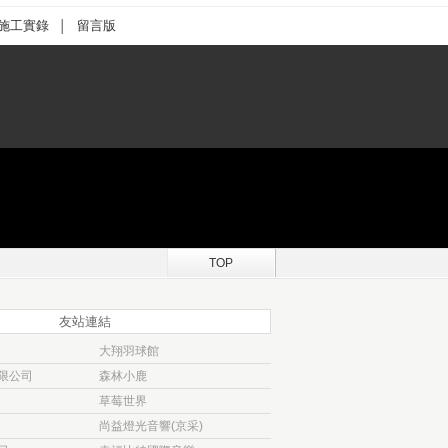
施工實錄
留言版
│
TOP
友站連結
大翔羽球館
限公司
森林小鹿
草莓世界
尚益燈光音響(京采)