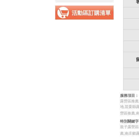
活動區訂購清單
服務項目：
露營區推薦
地,苗栗縣
營區推薦,
特別關鍵字
親子露營區
薦,南庄鄉