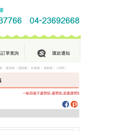
區訂單查詢
匯款通知
│
│
│
│
│
│
網
愛美網
開鎖網
好家網
掏客網
小華陀
區
一畝田親子露營區-露營區,苗栗露營區歡迎來電洽詢，竭誠為您服務