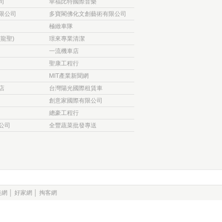
司
幸福比特國際音樂
限公司
多寶閣佛化文創藝術有限公司
極緻車隊
龍聖)
璟來專業清潔
一流機車店
聖康工程行
MIT產業新聞網
店
台灣陽光國際租賃車
創意家國際有限公司
總豪工程行
公司
全豐蔬菜批發專送
美網
│
好家網
│
掏客網