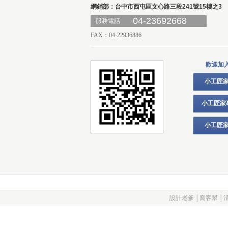
網銷部：台中市西屯區文心路三段241號15樓之3
04-23692668
服務電話
FAX：04-22936886
歡迎加
小工匠家
小工匠家
小工匠家
設計老爹
│
窩客幫
│