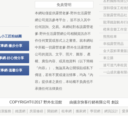
友村國際有限公
免責聲明
潔和環保工程有
本網站僅提供露營老爹-野外生活露營
百樂露營用品社
網公司資訊參考平台， 並不涉入其中
龍潭鐵架帆布行(
任何諮詢、交易。本網站對各該露營老
橙果音樂工作室
爹-野外生活露營網公司相關資訊亦不
入小工匠粉絲團
熊熊租車
作任何實質或形式上之審查。就本網站
幸福露營用品
事網-撇步分享
中所載一切露營老爹-野外生活露營網
金大荔鮮果量販
公司的資訊、文字、照片、圖形 、產
事網-好心情分享
車立購
權、廣告內容、或其他資料（以下簡稱
速可達汽車租賃
『內容』），無論其為公開張貼或私下
事網-溫馨分享
一山成衣廠有限
傳送，若有不實或違法情事，均為『內
容』提供者之責任，本站概不負責也不
承擔任何法律責任
COPYRIGHT©2017 野外生活館 由
揚京快客行銷有限公司
創設
清潔服務
│
維護網
│
房屋修繕
│
開鎖網
│
租車網
│
搬家網
│
學習網
│
網頁設計
│
愛