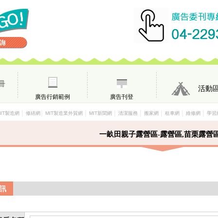
冊
活動
廣告行銷範例
廣告刊登
│
│
│
│
│
│
│
│
MIT製造網
修繕網
MIT製造業外貿網
MIT新聞網
清潔服務
搬家網
租車網
維修網
學習
一畝田親子露營區-露營區,苗栗露營
訊