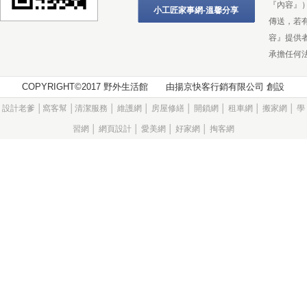
『內容』
小工匠家事網-溫馨分享
傳送，若
容』提供
承擔任何
COPYRIGHT©2017 野外生活館 由
揚京快客行銷有限公司
創設
設計老爹
│
窩客幫
│
清潔服務
│
維護網
│
房屋修繕
│
開鎖網
│
租車網
│
搬家網
│
學
習網
│
網頁設計
│
愛美網
│
好家網
│
掏客網