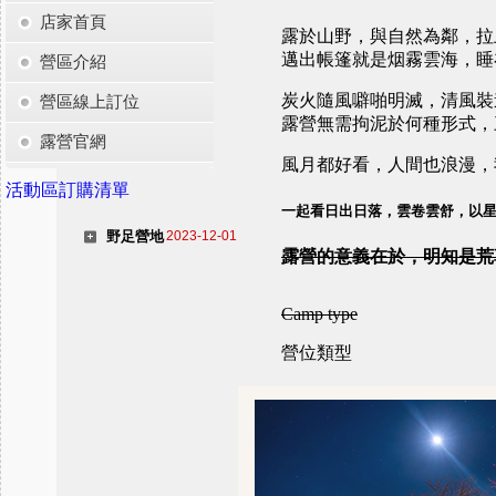
店家首頁
露於山野，與自然為鄰，拉
邁出帳篷就是烟霧雲海，睡
營區介紹
炭火隨風噼啪明滅，清風裝
營區線上訂位
露營無需拘泥於何種形式，
露營官網
風月都好看，人間也浪漫，
活動區訂購清單
一起看日出日落，雲卷雲舒，以
野足營地
2023-12-01
露營的意義在於，明知是荒
Camp type
營位類型