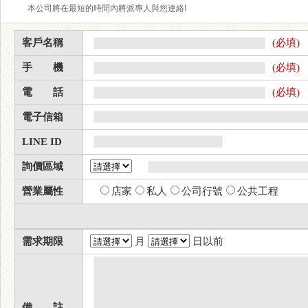
本公司將在最短的時間內將派專人與您連絡!
客戶名稱
(必填)
手 機
(必填)
電 話
(必填)
電子信箱
LINE ID
詢價區域
營業屬性
店家
私人
公司行號
公共工程
需求期限
月
日以前
備 註