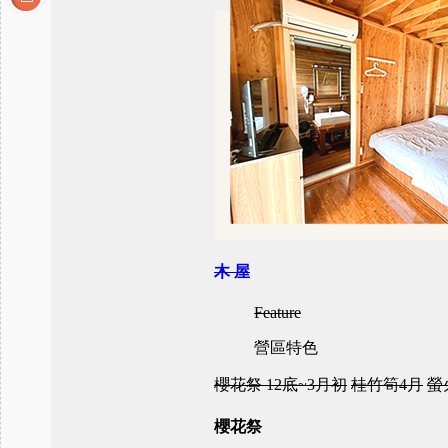
木 屋
Feature
營區特色
櫻花祭 12底~3月初
桂竹筍4月
螢
櫻花祭