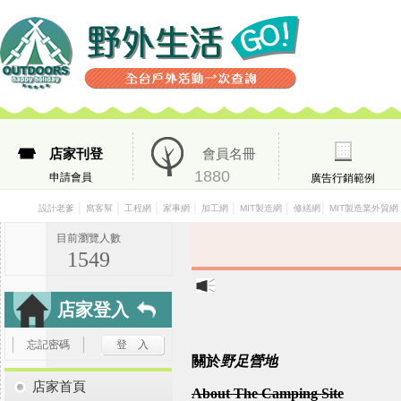
店家刊登
會員名冊
1880
申請會員
廣告行銷範例
│
│
│
│
│
│
│
設計老爹
窩客幫
工程網
家事網
加工網
MIT製造網
修繕網
MIT製造業外貿網
目前瀏覽人數
1549
店家登入
忘記密碼
關於
野足營地
店家首頁
About The Camping Site