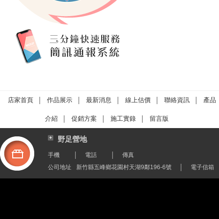
店家首頁
作品展示
最新消息
線上估價
聯絡資訊
產品
│
│
│
│
│
介紹
促銷方案
施工實錄
留言版
│
│
│
野足營地
手機
│
電話
│
傳真
公司地址
新竹縣五峰鄉花園村天湖9鄰196-6號
│
電子信箱