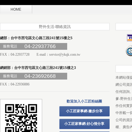
HOME
野外生活-聯絡資訊
總部：台中市西屯區文心路三段241號15樓之5
04-22937766
服務電話
FAX：04-22937728 E-mail：
service@ykqk.com.tw
網銷部：台中市西屯區文心路三段241號15樓之3
04-23692668
服務電話
本網站僅
FAX：04-22936886
網公司資
任何諮詢
爹-野外
歡迎加入小工匠粉絲團
作任何實
小工匠家事網-撇步分享
中所載一
公司的資
小工匠家事網-好心情分享
權、廣告