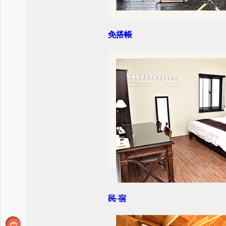
免搭帳
民 宿