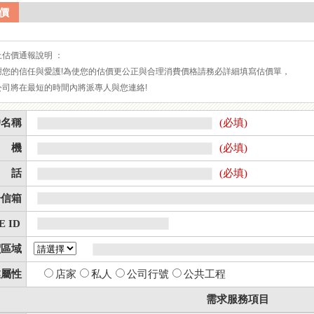
價
上估價通報說明 ：
謝您的信任與愛護!為使您的估價更公正與合理消費價格請務必詳細填寫估價單，
公司將在最短的時間內將派專人與您連絡!
戶名稱
(必填)
 機
(必填)
 話
(必填)
子信箱
E ID
價區域
業屬性
店家
私人
公司行號
公共工程
需求服務項目