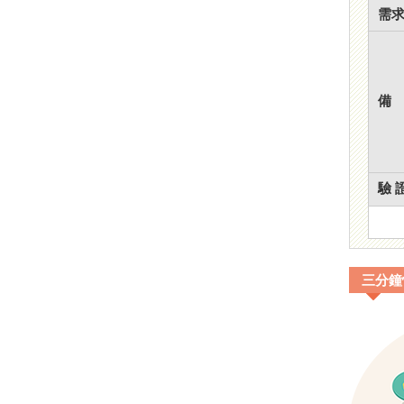
需
備
驗 證
三分鐘