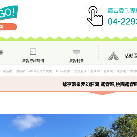
冊
活動
廣告行銷範例
廣告刊登
│
│
│
│
│
│
│
│
MIT製造網
修繕網
MIT製造業外貿網
MIT新聞網
清潔服務
搬家網
租車網
維修網
學習
爺亨溫泉夢幻莊園-露營區,桃園露營