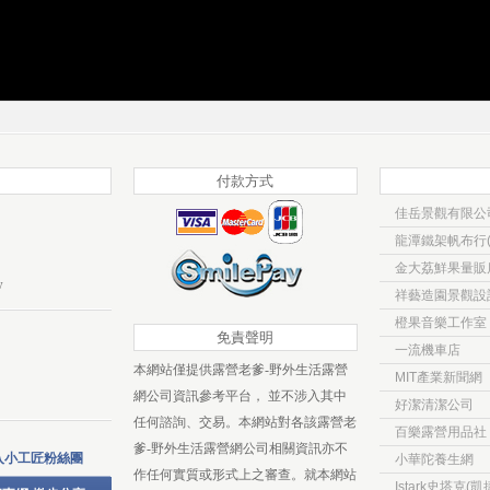
付款方式
佳岳景觀有限公
龍潭鐵架帆布行(
金大荔鮮果量販
w
祥藝造園景觀設
橙果音樂工作室
免責聲明
一流機車店
本網站僅提供露營老爹-野外生活露營
MIT產業新聞網
網公司資訊參考平台， 並不涉入其中
好潔清潔公司
任何諮詢、交易。本網站對各該露營老
百樂露營用品社
爹-野外生活露營網公司相關資訊亦不
入小工匠粉絲團
小華陀養生網
作任何實質或形式上之審查。就本網站
Istark史塔克(凱