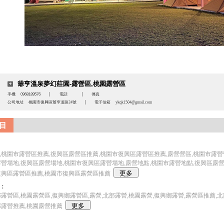
爺亨溫泉夢幻莊園-露營區,桃園露營區
0968189576
手機
│
電話
│
傳真
公司地址
桃園市復興區爺亨道路24號
│
電子信箱
ykqk1504@gmail.com
目
,桃園市露營區推薦,復興區露營區推薦,桃園市復興區露營區推薦,露營營區,桃園市露營
露營場地,復興區露營場地,桃園市復興區露營場地,露營地點,桃園市露營地點,復興區露
復興區露營區推薦,桃園市復興區露營區推薦
：
部露營區,桃園露營區,復興鄉露營區,露營,北部露營,桃園露營,復興鄉露營,露營區推薦,
部露營推薦,桃園露營推薦