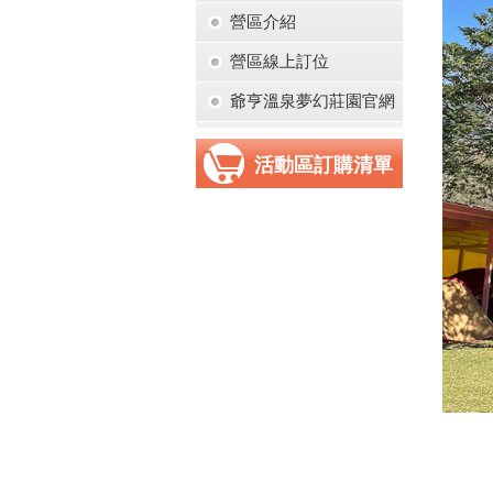
營區介紹
營區線上訂位
爺亨溫泉夢幻莊園官網
活動區訂購清單