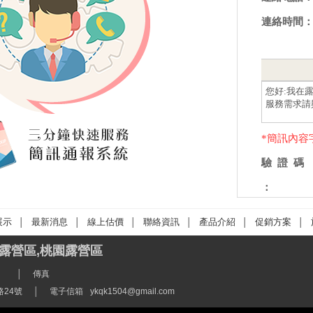
連絡時間
*簡訊內容
驗 證 碼
：
展示
最新消息
線上估價
聯絡資訊
產品介紹
促銷方案
│
│
│
│
│
│
露營區,桃園露營區
│
傳真
24號
│
電子信箱
ykqk1504@gmail.com