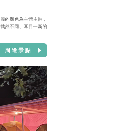
亮麗的顏色為主體主軸，
有截然不同、耳目一新的
周 邊 景 點