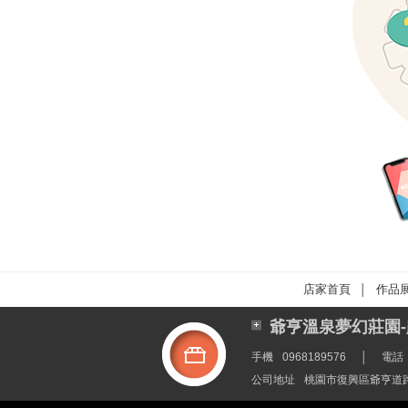
店家首頁
作品
│
爺亨溫泉夢幻莊園-
手機
0968189576
│
電話
公司地址
桃園市復興區爺亨道路