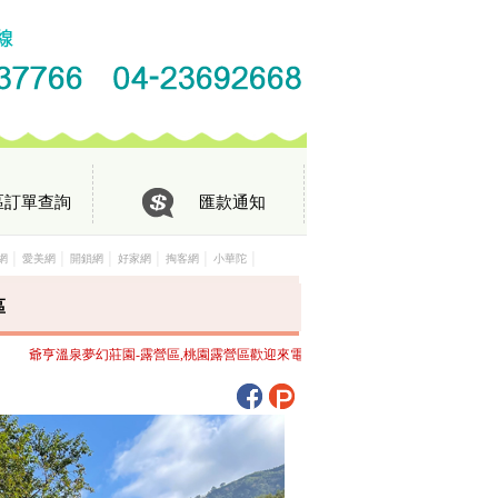
區訂單查詢
匯款通知
│
│
│
│
│
│
網
愛美網
開鎖網
好家網
掏客網
小華陀
區
爺亨溫泉夢幻莊園-露營區,桃園露營區歡迎來電洽詢，竭誠為您服務