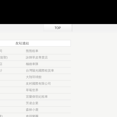
TOP
友站連結
司
熊熊租車
龍聖)
詠輝草皮專賣店
店
極緻車隊
計
台灣陽光國際租賃車
大翔羽球館
友村國際有限公司
草莓世界
宜蘭偉世紀租車
芳凌企業
森林小鹿
捷)
奇蹟樂團