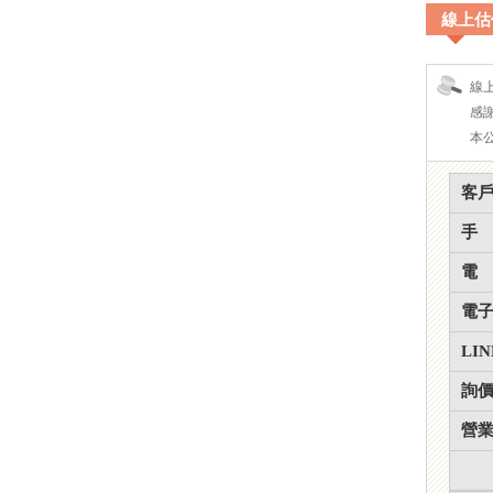
線上估
線
感
本
客
手
電
電
LIN
詢
營