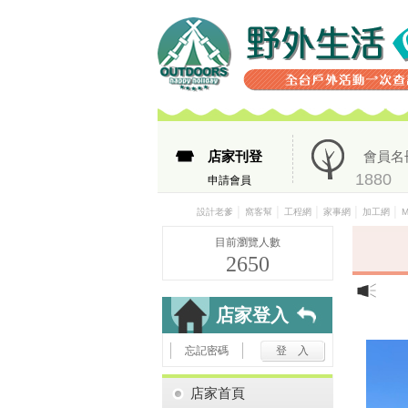
店家刊登
會員名
1880
申請會員
│
│
│
│
│
設計老爹
窩客幫
工程網
家事網
加工網
目前瀏覽人數
2650
店家登入
忘記密碼
店家首頁