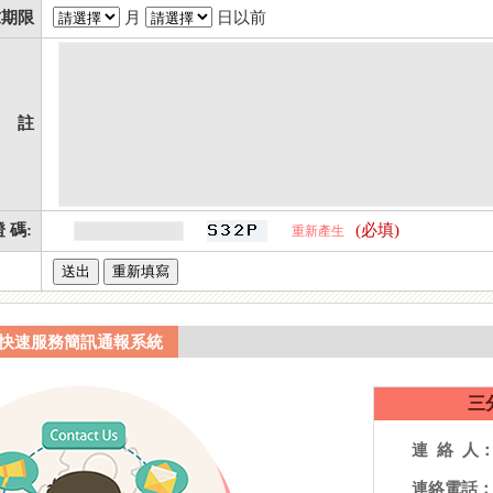
求期限
月
日以前
 註
 碼:
(必填)
重新產生
快速服務簡訊通報系統
三
連 絡 人
連絡電話