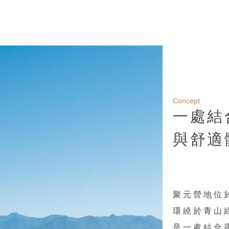
Concept
一處結
與舒適
聚元營地位
環繞於青山
是一處結合