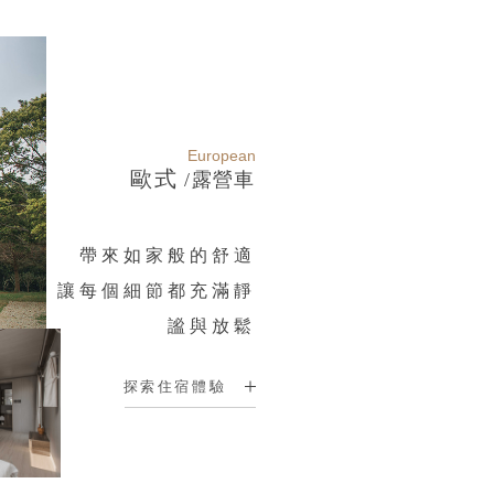
European
歐式
/露營車
帶來如家般的舒適
讓每個細節都充滿靜
謐與放鬆
探索住宿體驗