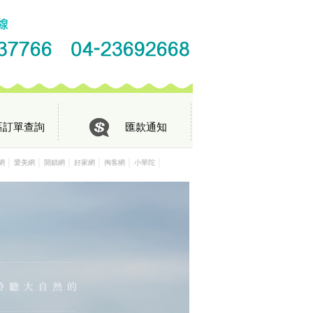
區訂單查詢
匯款通知
│
│
│
│
│
│
網
愛美網
開鎖網
好家網
掏客網
小華陀