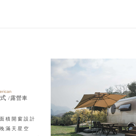
rican
式
/露營車
面積開窗設計
晚滿天星空