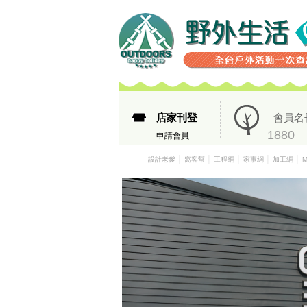
店家刊登
會員名
1880
申請會員
│
│
│
│
│
設計老爹
窩客幫
工程網
家事網
加工網