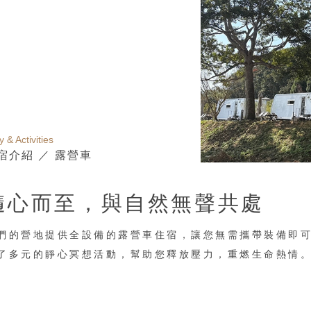
y & Activities
宿介紹 ／ 露營車
隨心而至，
與自然無聲共處
們的營地提供全設備的露營車住宿，讓您無需攜帶裝備即
了多元的靜心冥想活動，幫助您釋放壓力，重燃生命熱情