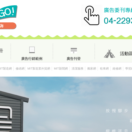
冊
活動
廣告行銷範例
廣告刊登
│
│
│
│
│
│
│
│
MIT製造網
修繕網
MIT製造業外貿網
MIT新聞網
清潔服務
搬家網
租車網
維修網
學習