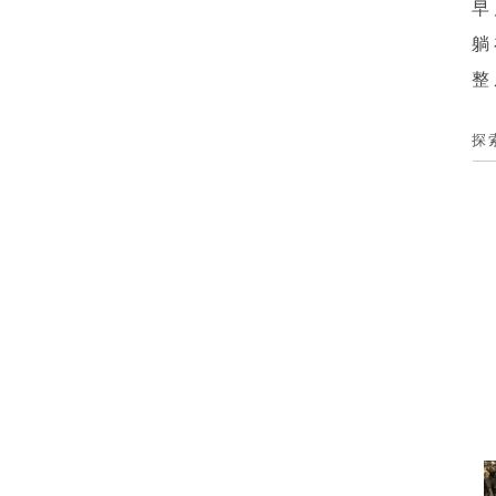
早
躺
整
探