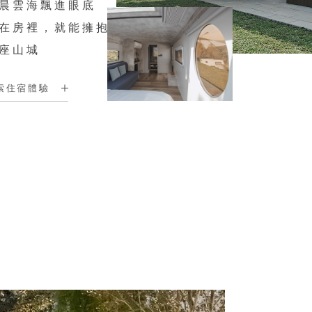
晨雲海飄進眼底
在房裡，就能擁抱
座山城
索住宿體驗