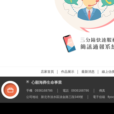
店家首頁
作品展示
最新消息
線上估
│
│
│
心願海葬生命事業
手機
0936168786
│
電話
0936168786
│
傳真
公司地址
新北市淡水區淡金路三段349號
│
電子信箱
fly