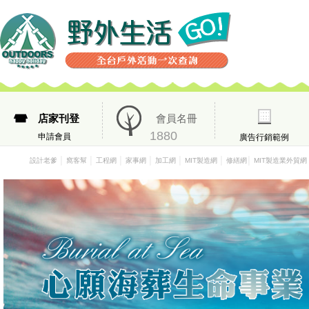
店家刊登
會員名冊
1880
申請會員
廣告行銷範例
│
│
│
│
│
│
│
設計老爹
窩客幫
工程網
家事網
加工網
MIT製造網
修繕網
MIT製造業外貿網