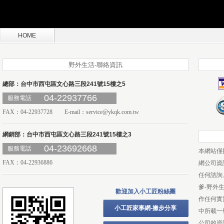
HOME
野外生活-聯絡資訊
總部：台中市西屯區文心路三段241號15樓之5
04-22937766
服務電話
FAX：04-22937728 E-mail：
service@ykqk.com.tw
網銷部：台中市西屯區文心路三段241號15樓之3
04-23692668
服務電話
本網站僅
FAX：04-22936886
網公司資
任何諮詢
爹-野外
歡迎加入小工匠粉絲團
作任何實
小工匠家事網-撇步分享
中所載一
公司的資