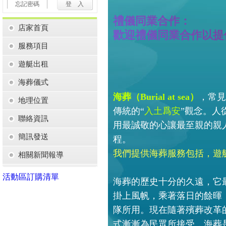
忘記密碼
禮儀同業合作：
店家首頁
歡迎禮儀同業合作以提
服務項目
遊艇出租
海葬儀式
海葬（Burial at sea）
，常見
地理位置
傳統的“
入土爲安
”觀念。人
聯絡資訊
用最誠敬的心讓最至親的親
簡訊發送
程。
我們提供海葬服務包括，遊
相關新聞報導
活動區訂購清單
海葬的歷史十分的久遠，它
掛上風帆，乘著落日的餘暉
隊所用。現在隨著殯葬改革
式漸漸為民眾所接受，海葬