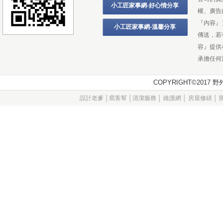
小工匠家事網-好心情分享
權、廣告
『內容』
小工匠家事網-溫馨分享
傳送，若
容』提供
承擔任何
COPYRIGHT©201
設計老爹
│
窩客幫
│
清潔服務
│
維護網
│
房屋修繕
│