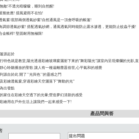
遮光無敵!不透光暗矇矇，睡到自然醒!
屋簷效應! 擋風避雨不在怕!
角透氣窗/底部兩側透氣紗窗!自然通風是一頂會呼吸的帳篷!
三角調節透氣紗窗! 搭配透氣紗網，通風透氣同時能防止露水滲透，更能防止蚊蟲干擾!
合金帳桿! 堅固耐用無極限!
篷源起於
行特色就是教堂,陽光透過彩繪玻璃窗灑射下來的”舞彩陽光”讓室內呈現燦爛的光影,直
靜心聆聽播放的聖歌 讓人有一種遠離塵囂俗世,心平氣和的感覺
列源自於此 開了’’光與色’’的靈感之門
及彩繪透氣窗;穿過彩繪天空灑落下”舞動的光”
為出發點
的家住在彩繪天空透下的光暈;營造夢幻清新的感受
彩繪用在戶外生活上讓我們一起來感受一下!
產品問與答
者