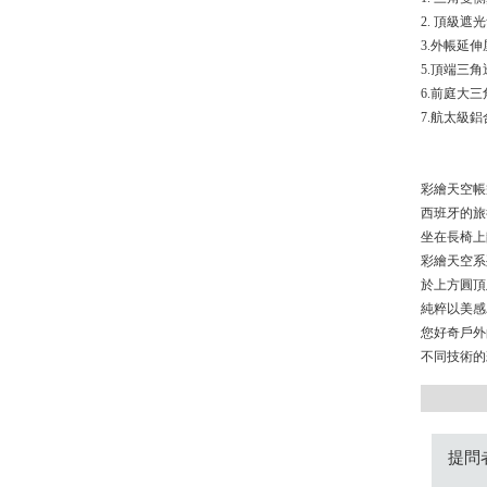
2. 頂級
3.外帳延伸
5.頂端三
6.前庭大
7.航太級鋁
彩繪天空帳
西班牙的旅
坐在長椅上
彩繪天空系
於上方圓頂
純粹以美感
您好奇戶外
不同技術的
提問