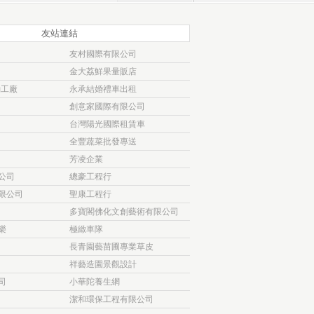
友站連結
友村國際有限公司
金大荔鮮果量販店
桶工廠
永承結婚禮車出租
創意家國際有限公司
台灣陽光國際租賃車
全豐蔬菜批發專送
芳凌企業
公司
總豪工程行
限公司
聖康工程行
多寶閣佛化文創藝術有限公司
樂
極緻車隊
長青園藝苗圃專業草皮
祥藝造園景觀設計
司
小華陀養生網
潔和環保工程有限公司