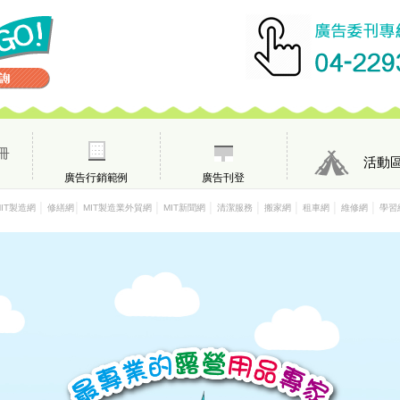
冊
活動
廣告行銷範例
廣告刊登
│
│
│
│
│
│
│
│
MIT製造網
修繕網
MIT製造業外貿網
MIT新聞網
清潔服務
搬家網
租車網
維修網
學習