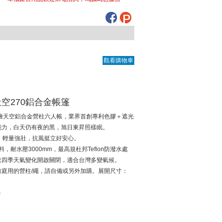
觀看購物車
空270鋁合金帳篷
月光白彩繪天空鋁合金營柱六人帳，業界首創專利色膠＋遮光
能力，白天仍有夜的黑，旭日東昇照樣眠。
柱，輕量強壯，抗風挺立好安心。
，耐水壓3000mm，最高規杜邦Teflon防潑水處
依四季天氣變化開啟關閉，適合台灣多變氣候。
庭用的營柱/繩，請自備或另外加購。展開尺寸：
m