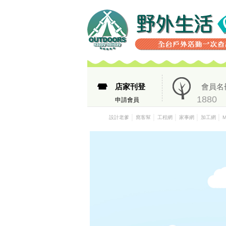
店家刊登
會員名
1880
申請會員
│
│
│
│
│
設計老爹
窩客幫
工程網
家事網
加工網