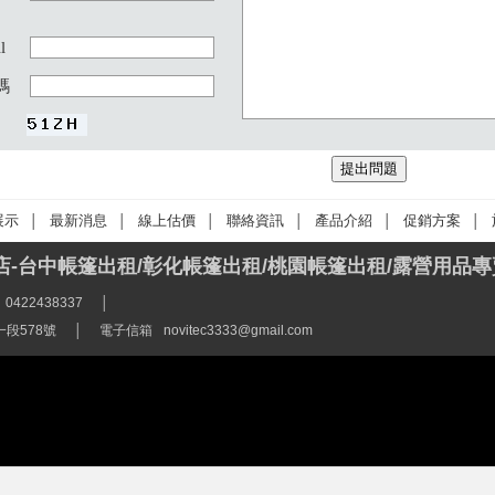
l
碼
展示
最新消息
線上估價
聯絡資訊
產品介紹
促銷方案
│
│
│
│
│
│
-台中帳篷出租/彰化帳篷出租/桃園帳篷出租/露營用品專
0422438337
│
段578號
│
電子信箱
novitec3333@gmail.com