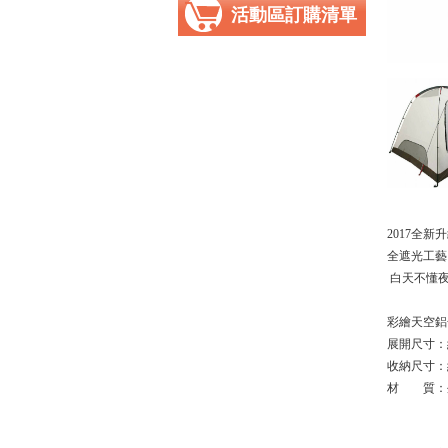
活動區訂購清單
2017全新
全遮光工藝
白天不懂夜
彩繪天空鋁
展開尺寸：約27
收納尺寸：約7
材 質：外帳
內帳/1