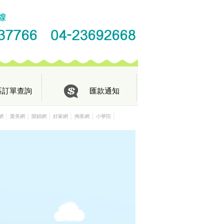
區訂單查詢
匯款通知
│
│
│
│
│
│
網
愛美網
開鎖網
好家網
掏客網
小華陀