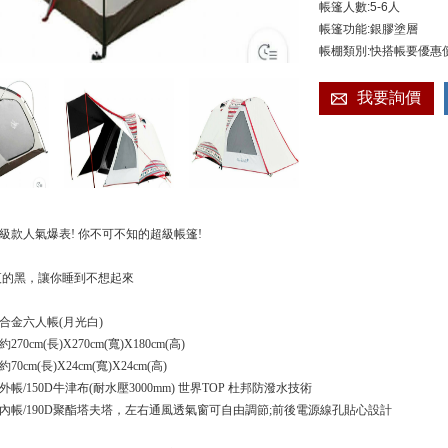
帳篷人數:5-6人
帳篷功能:銀膠塗層
帳棚類別:快搭帳要優惠價Lin
我要詢價
升級款人氣爆表! 你不可不知的超級帳篷!
的黑，讓你睡到不想起來
合金六人帳(月光白)
0cm(長)X270cm(寬)X180cm(高)
0cm(長)X24cm(寬)X24cm(高)
/150D牛津布(耐水壓3000mm) 世界TOP 杜邦防潑水技術
90D聚酯塔夫塔，左右通風透氣窗可自由調節;前後電源線孔貼心設計