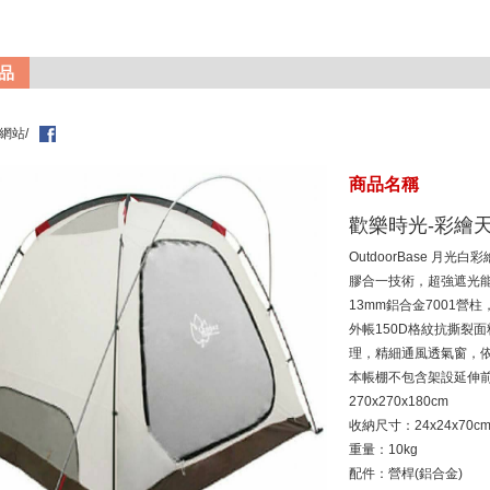
品
網站/
商品名稱
歡樂時光-彩繪天
OutdoorBase 
膠合一技術，超強遮光
13mm鋁合金7001營
外帳150D格紋抗撕裂面料
理，精細通風透氣窗，
本帳棚不包含架設延伸前
270x270x180cm
收納尺寸：24x24x70c
重量：10kg
配件：營桿(鋁合金)