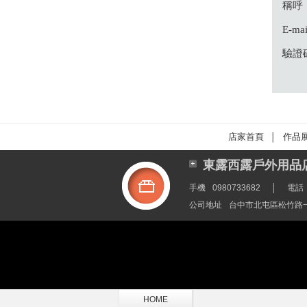
稱呼
E-mai
驗證
店家首頁
作品
│
東露西露戶外用品店
手機
0980733682
│
電話
公司地址
台中市北屯區松竹路一
HOME