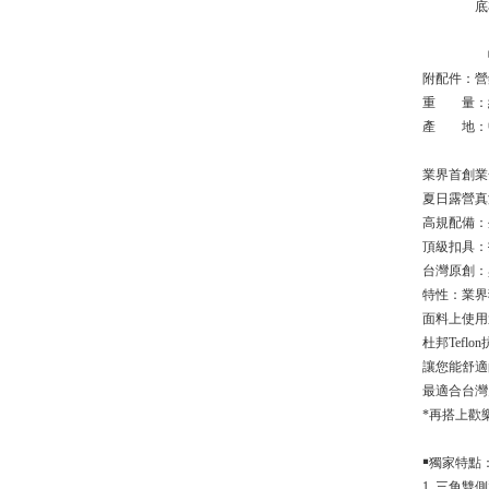
底布/20
帳桿/70
附配件：
重 量：約
產 地：
業界首創業
夏日露營真涼
高規配備：外
頂級扣具：
台灣原創：
特性：業界
面料上使用
杜邦Tef
讓您能舒適
最適合台灣
*再搭上歡
￭獨家特點
1. 三角雙