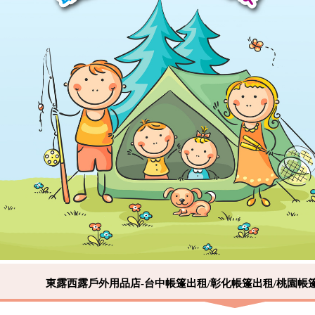
東露西露戶外用品店-台中帳篷出租/彰化帳篷出租/桃園帳