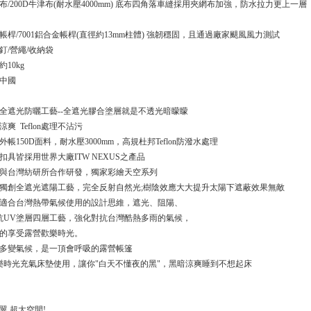
0D牛津布(耐水壓4000mm) 底布四角落車縫採用夾網布加強，防水拉力更上一層
01鋁合金帳桿(直徑約13mm柱體) 強韌穩固，且通過廠家颶風風力測試
營釘/營繩/收納袋
10kg
中國
全遮光防曬工藝--全遮光膠合塗層就是不透光暗矇矇
爽 Teflon處理不沾污
帳150D面料，耐水壓3000mm，高規杜邦Teflon防潑水處理
扣具皆採用世界大廠ITW NEXUS之產品
與台灣紡研所合作研發，獨家彩繪天空系列
獨創全遮光遮陽工藝，完全反射自然光;樹陰效應大大提升太陽下遮蔽效果無敵
適合台灣熱帶氣候使用的設計思維，遮光、阻陽、
lon抗UV塗層四層工藝，強化對抗台灣酷熱多雨的氣候，
的享受露營歡樂時光。
多變氣候，是一頂會呼吸的露營帳篷
樂時光充氣床墊使用，讓你"白天不懂夜的黑"，黑暗涼爽睡到不想起床
：
側翼 超大空間!