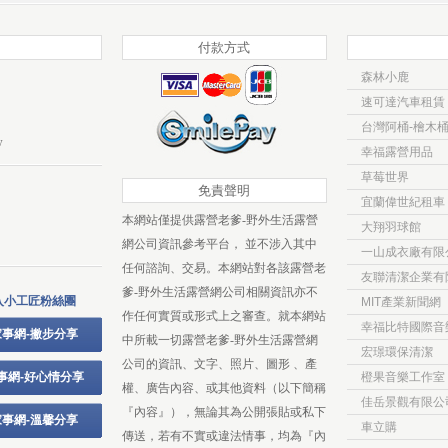
付款方式
森林小鹿
速可達汽車租賃
台灣阿桶-檜木
w
幸福露營用品
草莓世界
免責聲明
宜蘭偉世紀租車
本網站僅提供露營老爹-野外生活露營
大翔羽球館
網公司資訊參考平台， 並不涉入其中
一山成衣廠有限
任何諮詢、交易。本網站對各該露營老
友聯清潔企業有
爹-野外生活露營網公司相關資訊亦不
入小工匠粉絲團
MIT產業新聞網
作任何實質或形式上之審查。就本網站
幸福比特國際音
事網-撇步分享
中所載一切露營老爹-野外生活露營網
宏璟環保清潔
公司的資訊、文字、照片、圖形 、產
事網-好心情分享
橙果音樂工作室
權、廣告內容、或其他資料（以下簡稱
佳岳景觀有限公
『內容』），無論其為公開張貼或私下
事網-溫馨分享
車立購
傳送，若有不實或違法情事，均為『內