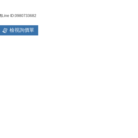
e ID:0980733682
檢視詢價單