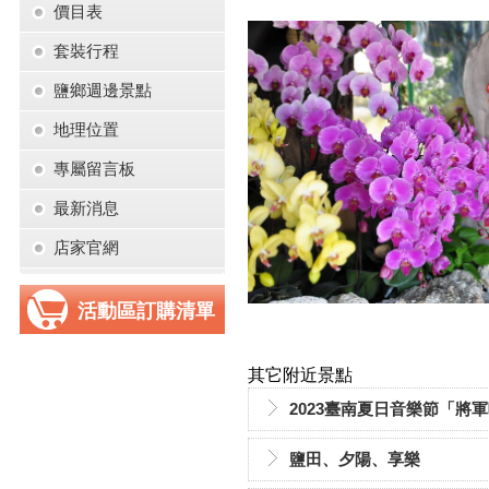
價目表
套裝行程
鹽鄉週邊景點
地理位置
專屬留言板
最新消息
店家官網
活動區訂購清單
其它附近景點
2023臺南夏日音樂節「將
鹽田、夕陽、享樂