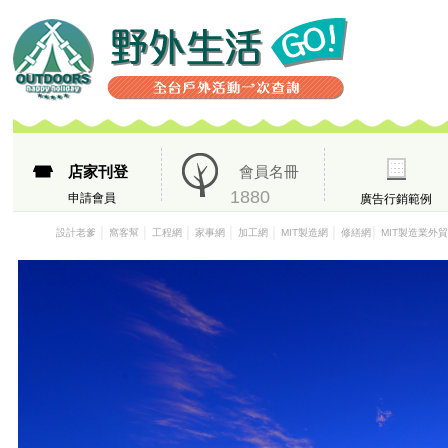
店家刊登
會員名冊
1880
申請會員
廣告行銷範例
│
│
│
│
│
│
│
設計老爹
窩客幫
工程網
家事網
加工網
MIT製造網
修繕網
MIT製造業外