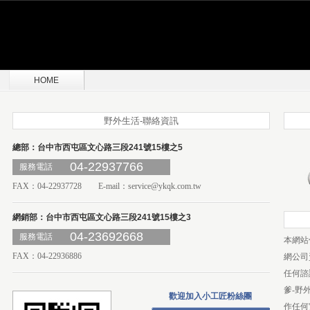
HOME
野外生活-聯絡資訊
總部：台中市西屯區文心路三段241號15樓之5
04-22937766
服務電話
FAX：04-22937728 E-mail：
service@ykqk.com.tw
網銷部：台中市西屯區文心路三段241號15樓之3
04-23692668
服務電話
本網站
FAX：04-22936886
網公司
任何諮
爹-野
歡迎加入小工匠粉絲團
作任何