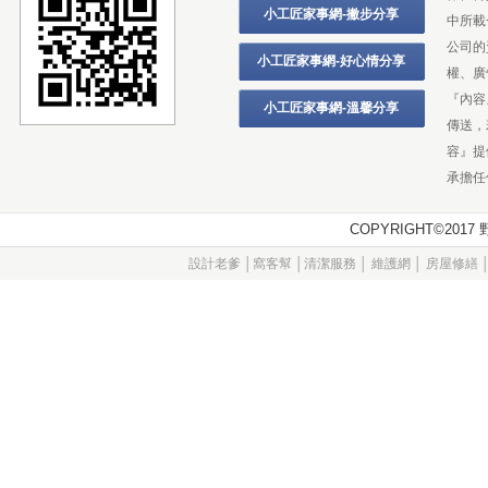
小工匠家事網-撇步分享
中所載
公司的
小工匠家事網-好心情分享
權、廣
『內容
小工匠家事網-溫馨分享
傳送，
容』提
承擔任
COPYRIGHT©20
設計老爹
│
窩客幫
│
清潔服務
│
維護網
│
房屋修繕