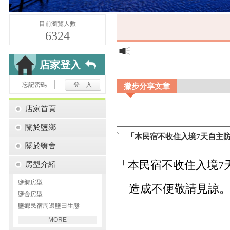
目前瀏覽人數
6324
店家登入
忘記密碼
撇步分享文章
店家首頁
關於鹽鄉
「本民宿不收住入境7天自主
關於鹽舍
「本民宿不收住入境7
房型介紹
鹽鄉房型
造成不便敬請見諒
鹽舍房型
鹽鄉民宿周邊鹽田生態
MORE