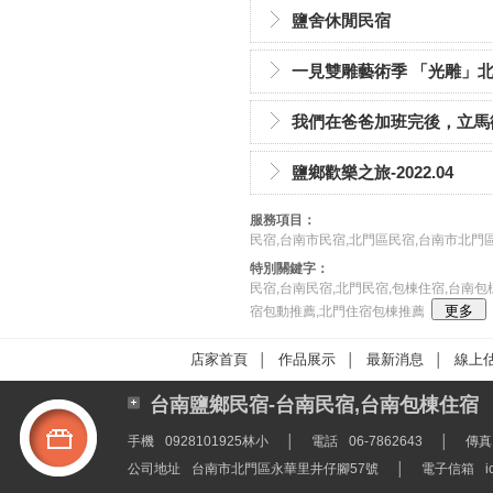
鹽舍休閒民宿
一見雙雕藝術季 「光雕」
我們在爸爸加班完後，立馬
鹽鄉歡樂之旅-2022.04
服務項目：
民宿,台南市民宿,北門區民宿,台南市北門
特別關鍵字：
民宿,台南民宿,北門民宿,包棟住宿,台南包
宿包動推薦,北門住宿包棟推薦
店家首頁
作品展示
最新消息
線上
│
│
│
台南鹽鄉民宿-台南民宿,台南包棟住宿
手機
0928101925林小
│
電話
06-7862643
│
傳真
公司地址
台南市北門區永華里井仔腳57號
│
電子信箱
i