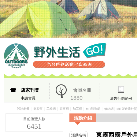
店家刊登
會員名冊
1880
申請會員
廣告行銷範例
│
│
│
│
│
│
│
設計老爹
窩客幫
工程網
家事網
加工網
MIT製造網
修繕網
MIT製造業外
活動介紹
目前瀏覽人數
6451
東露西露戶外用
活動名稱