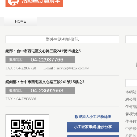
活動區訂購清單
HOME
野外生活-聯絡資訊
總部：台中市西屯區文心路三段241號15樓之5
04-22937766
服務電話
FAX：04-22937728 E-mail：
service@ykqk.com.tw
網銷部：台中市西屯區文心路三段241號15樓之3
04-23692668
服務電話
本網站
FAX：04-22936886
網公司
任何諮
爹-野
歡迎加入小工匠粉絲團
作任何
小工匠家事網-撇步分享
中所載
公司的