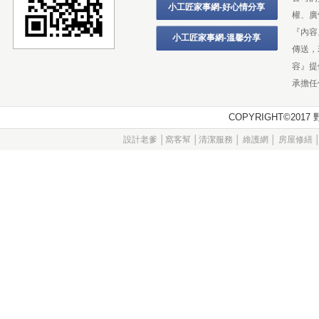
小工匠家事網-好心情分享
權、廣
『內容
小工匠家事網-溫馨分享
傳送，
容』提
承擔任
COPYRIGHT©20
設計老爹
│
窩客幫
│
清潔服務
│
維護網
│
房屋修繕